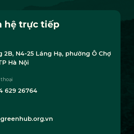
n hệ trực tiếp
 2B, N4-25 Láng Hạ, phường Ô Chợ
TP Hà Nội
 thoại
4 629 26764
greenhub.org.vn