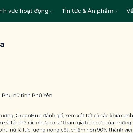
ĩnh vực hoạt động
Tin tức & Ấn phẩm
Về
ựa
iệp Phụ nữ tỉnh Phú Yên
ường, GreenHub đánh giá, xem xét tất cả các khía cạnh l
 và tái chế rác nhựa có sự tham gia tích cực của những
ó, phụ nữ là lực lượng nòng cốt, chiếm hơn 90% thành viê