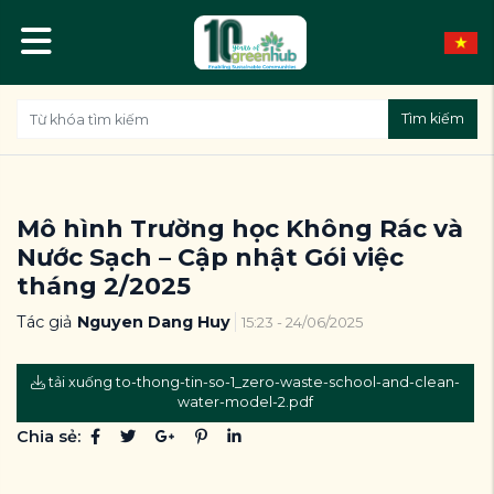
Tìm kiếm
Mô hình Trường học Không Rác và
Nước Sạch – Cập nhật Gói việc
tháng 2/2025
Tác giả
Nguyen Dang Huy
15:23 - 24/06/2025
tải xuống to-thong-tin-so-1_zero-waste-school-and-clean-
water-model-2.pdf
Chia sẻ: