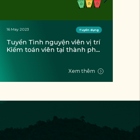
24 Apr 2023
21 D
Tuyển dụng
Tuyển dụng Tình nguyện 
Tu
viên Truyền thông
si
Xem thêm