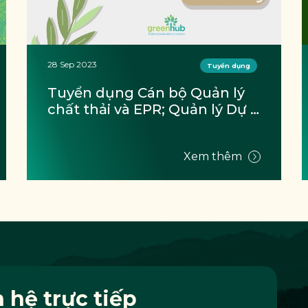
16 May 2023
Tuyển dụng
Tuyển Tình nguyện viên vị trí 
Kiểm toán viên tại thành phố 
Tuy Hòa tỉnh Phú Yên
Xem thêm
n hệ trực tiếp