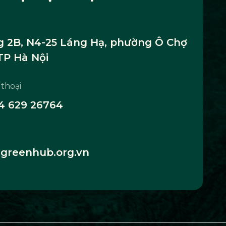
 2B, N4-25 Láng Hạ, phường Ô Chợ
TP Hà Nội
 thoại
4 629 26764
greenhub.org.vn