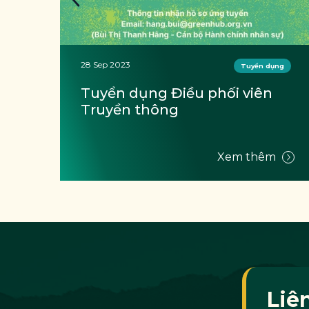
28 Sep 2023
ng
Tuyển dụng
Tuyển dụng Cán bộ Quản lý 
chất thải và EPR; Quản lý Dự 
án
m
Xem thêm
Liê