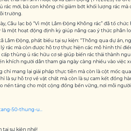
 ủ rác mới, bà con không chỉ giảm bớt khối lượng rác mà
ôi trường.
gày, Câu lạc bộ “Vì một Lâm Động Không rác” đã tổ chức h
 là một hoạt động định kỳ giúp nâng cao ý thức phân lo
 Lâm Động, phát biểu tại sự kiện: “Thông qua dự án, 
lý rác mà còn được hỗ trợ thực hiện các mô hình thí đi
 cấp thùng ủ rác hữu cơ sẽ giúp biến rác thải thành ngu
ến khích người dân tham gia ngày càng nhiều vào việc xử
g chỉ mang lại giải pháp thực tiễn mà còn là cột mốc q
hỉ là sự hỗ trợ về vật chất mà còn là sự cam kết đồng h
o nền tảng cho một cộng đồng bền vững, nơi mỗi người
tang-50-thung-u...
tại sự kiện nhé!