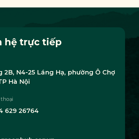
n hệ trực tiếp
 2B, N4-25 Láng Hạ, phường Ô Chợ
TP Hà Nội
 thoại
4 629 26764