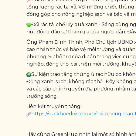
tổng lượng rác tại xã. Với những chiếc thùng
đóng góp cho nông nghiệp sạch và bảo vệ m
Đổi rác tái chế lấy quà xanh - Sáng cùng n
hút đông đảo sự tham gia của người dân. Đây
Ông Phạm Đình Thịnh, Phó Chủ tịch UBND xã
cao nhận thức về bảo vệ môi trường và quản 
phương. Sự hỗ trợ của dự án trong việc cung
nghiệp, đồng thời cải thiện môi trường, khuy
Sự kiện trao tặng thùng ủ rác hữu cơ khôn
Động xanh, sạch, không rác thải. Đây không c
và các cấp chính quyền địa phương, nhằm tạ
trường sống.
Liên kết truyền thông:
https://suckhoedoisong.vn/hai-phong-trao-
Hãy cùng GreenHub nhìn lại một số hình ảnh 