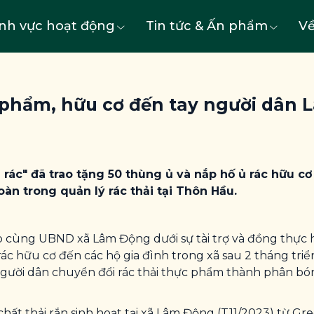
ĩnh vực hoạt động
Tin tức & Ấn phẩm
Về
phẩm, hữu cơ đến tay người dân 
 rác" đã
trao tặng 50 thùng ủ và nắp hố ủ rác hữu cơ
oàn trong quản lý rác thải tại Thôn Hầu.
p cùng UBND xã Lâm Động dưới sự tài trợ và đồng thực
c hữu cơ đến các hộ gia đình trong xã sau 2 tháng triển
ười dân chuyển đổi rác thải thực phẩm thành phân bón 
hất thải rắn sinh hoạt tại xã Lâm Động (T11/2023) từ
Gr