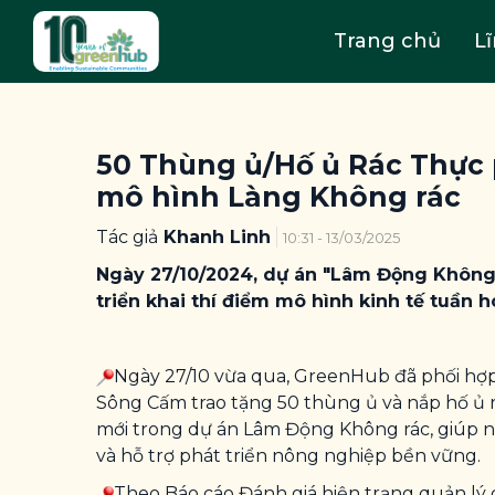
Trang chủ
L
50 Thùng ủ/Hố ủ Rác Thực 
mô hình Làng Không rác
Tác giả
Khanh Linh
10:31 - 13/03/2025
Ngày 27/10/2024, dự án "Lâm Động Không
triển khai thí điểm mô hình kinh tế tuần h
Ngày 27/10 vừa qua,
GreenHub
đã phối hợ
Sông Cấm trao tặng 50 thùng ủ và nắp hố ủ rá
mới trong dự án Lâm Động Không rác, giúp ng
và hỗ trợ phát triển nông nghiệp bền vững.
Theo Báo cáo Đánh giá hiện trạng quản lý c