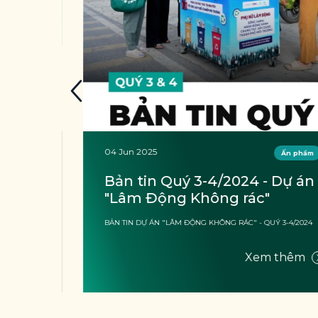
04 Jun 2025
ẩm
Ấn phẩm
 
Bản tin Quý 3-4/2024 - Dự án 
"Lâm Động Không rác"
BẢN TIN DỰ ÁN "LÂM ĐỘNG KHÔNG RÁC" - QUÝ 3-4/2024
m
Xem thêm