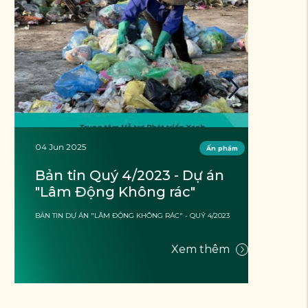
04 Jun 2025
13 M
Ấn phẩm
Bản tin Quý 4/2023 - Dự án 
Gi
"Lâm Động Không rác"
lô
mộ
BẢN TIN DỰ ÁN "LÂM ĐỘNG KHÔNG RÁC" - QUÝ 4/2023
Ngày 28/9/2
xanh 
được t
Xem thêm