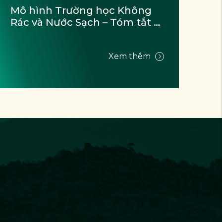
Mô hình Trường học Không 
Mô
Rác và Nước Sạch – Tóm tắt 
Rá
Sáng kiến
Gó
Xem thêm