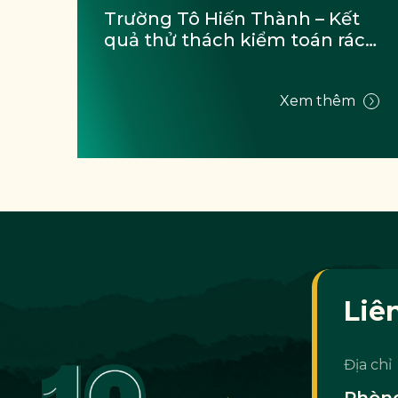
 
Trường Tô Hiến Thành – Kết 
quả thử thách kiểm toán rác 
thải của học sinh (Tháng 
11/2024)
m
Xem thêm
Liê
Địa chỉ
Phòng