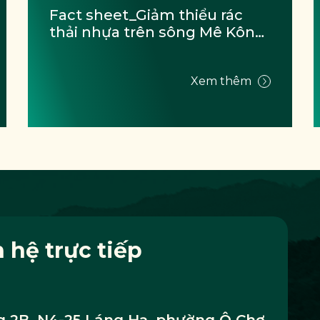
Fact sheet_Giảm thiểu rác 
thải nhựa trên sông Mê Kông 
- Cập nhật & Thông tin dự án 
(Tháng 9/2024)
Xem thêm
n hệ trực tiếp
 2B, N4-25 Láng Hạ, phường Ô Chợ