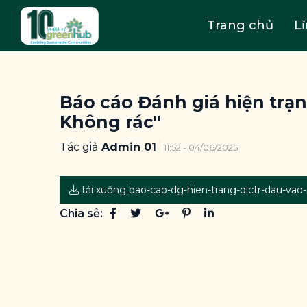
Trang chủ
L
Báo cáo Đánh giá hiện trạn
Không rác"
Tác giả
Admin 01
11:52 - 04/06/2025
tải xuống bao-cao-dg-hien-trang-qlctr-dau-vao
Chia sẻ: