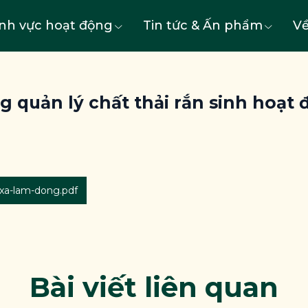
ĩnh vực hoạt động
Tin tức & Ấn phẩm
Về
g quản lý chất thải rắn sinh hoạt
-xa-lam-dong.pdf
Bài viết liên quan