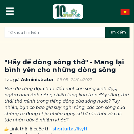
Tìm kiếm
"Hãy để dòng sông thở" - Mang lại
bình yên cho những dòng sông
Tác giả
Administrator
08:05 - 24/04/2023
Bạn đã từng đặt chân đến một con sông xinh đẹp,
ngắm nhìn ánh nắng chiều lung linh trên đáy sông, thư
thái thả mình trong tiếng động của sóng nước? Tuy
nhiên, bạn có bao giờ suy nghĩ rằng, các con sông của
chúng ta đang chịu nhiều nguy cơ từ rác thải và các
tác nhân gây ô nhiễm khác?
Link thể lệ cuộc thi:
shorturl.at/fisyH