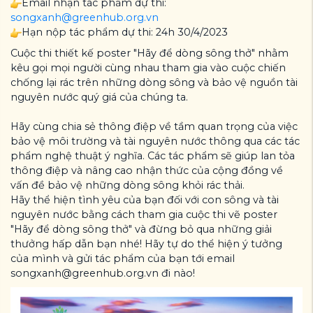
Email nhận tác phẩm dự thi:
songxanh@greenhub.org.vn
Hạn nộp tác phẩm dự thi: 24h 30/4/2023
Cuộc thi thiết kế poster "Hãy để dòng sông thở" nhằm
kêu gọi mọi người cùng nhau tham gia vào cuộc chiến
chống lại rác trên những dòng sông và bảo vệ nguồn tài
nguyên nước quý giá của chúng ta.
Hãy cùng chia sẻ thông điệp về tầm quan trọng của việc
bảo vệ môi trường và tài nguyên nước thông qua các tác
phẩm nghệ thuật ý nghĩa. Các tác phẩm sẽ giúp lan tỏa
thông điệp và nâng cao nhận thức của cộng đồng về
vấn đề bảo vệ những dòng sông khỏi rác thải.
Hãy thể hiện tình yêu của bạn đối với con sông và tài
nguyên nước bằng cách tham gia cuộc thi vẽ poster
"Hãy để dòng sông thở" và đừng bỏ qua những giải
thưởng hấp dẫn bạn nhé! Hãy tự do thể hiện ý tưởng
của mình và gửi tác phẩm của bạn tới email
songxanh@greenhub.org.vn đi nào!