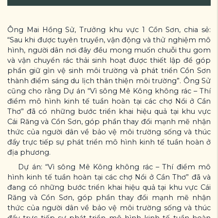
Ông Mai Hồng Sử, Trưởng khu vực 1 Cồn Sơn, chia sẻ:
“Sau khi được tuyên truyền, vận động và thử nghiệm mô
hình, người dân nơi đây đều mong muốn chuỗi thu gom
và vận chuyển rác thải sinh hoạt được thiết lập để góp
phần giữ gìn vệ sinh môi trường và phát triển Cồn Sơn
thành điểm sáng du lịch thân thiện môi trường”. Ông Sử
cũng cho rằng Dự án “Vì sông Mê Kông không rác – Thí
điểm mô hình kinh tế tuần hoàn tại các chợ Nổi ở Cần
Thơ” đã có những bước triển khai hiệu quả tại khu vực
Cái Răng và Cồn Sơn, góp phần thay đổi mạnh mẽ nhận
thức của người dân về bảo vệ môi trường sống và thúc
đẩy trực tiếp sự phát triển mô hình kinh tế tuần hoàn ở
địa phương.
Dự án: “Vì sông Mê Kông không rác – Thí điểm mô
hình kinh tế tuần hoàn tại các chợ Nổi ở Cần Thơ” đã và
đang có những bước triển khai hiệu quả tại khu vực Cái
Răng và Cồn Sơn, góp phần thay đổi mạnh mẽ nhận
thức của người dân về bảo vệ môi trường sống và thúc
đẩy trực tiếp sự phát triển mô hình kinh tế tuần hoàn