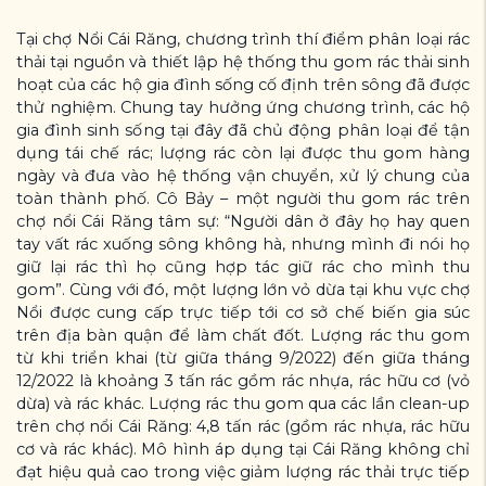
Tại chợ Nổi Cái Răng, chương trình thí điểm phân loại rác
thải tại nguồn và thiết lập hệ thống thu gom rác thải sinh
hoạt của các hộ gia đình sống cố định trên sông đã được
thử nghiệm. Chung tay hưởng ứng chương trình, các hộ
gia đình sinh sống tại đây đã chủ động phân loại để tận
dụng tái chế rác; lượng rác còn lại được thu gom hàng
ngày và đưa vào hệ thống vận chuyển, xử lý chung của
toàn thành phố. Cô Bảy – một người thu gom rác trên
chợ nổi Cái Răng tâm sự: “Người dân ở đây họ hay quen
tay vất rác xuống sông không hà, nhưng mình đi nói họ
giữ lại rác thì họ cũng hợp tác giữ rác cho mình thu
gom”. Cùng với đó, một lượng lớn vỏ dừa tại khu vực chợ
Nổi được cung cấp trực tiếp tới cơ sở chế biến gia súc
trên địa bàn quận để làm chất đốt. Lượng rác thu gom
từ khi triển khai (từ giữa tháng 9/2022) đến giữa tháng
12/2022 là khoảng 3 tấn rác gồm rác nhựa, rác hữu cơ (vỏ
dừa) và rác khác. Lượng rác thu gom qua các lần clean-up
trên chợ nổi Cái Răng: 4,8 tấn rác (gồm rác nhựa, rác hữu
cơ và rác khác). Mô hình áp dụng tại Cái Răng không chỉ
đạt hiệu quả cao trong việc giảm lượng rác thải trực tiếp