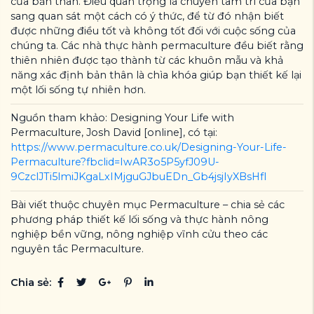
của bản thân. Điều quan trọng là chuyển tâm trí của bạn
sang quan sát một cách có ý thức, để từ đó nhận biết
được những điều tốt và không tốt đối với cuộc sống của
chúng ta. Các nhà thực hành permaculture đều biết rằng
thiên nhiên được tạo thành từ các khuôn mẫu và khả
năng xác định bản thân là chìa khóa giúp bạn thiết kế lại
một lối sống tự nhiên hơn.
Nguồn tham khảo: Designing Your Life with
Permaculture, Josh David [online], có tại:
https://www.permaculture.co.uk/Designing-Your-Life-
Permaculture?fbclid=IwAR3o5P5yfJ09U-
9CzclJTi5lmiJKgaLxIMjguGJbuEDn_Gb4jsjIyXBsHfI
Bài viết thuộc chuyên mục Permaculture – chia sẻ các
phương pháp thiết kế lối sống và thực hành nông
nghiệp bền vững, nông nghiệp vĩnh cửu theo các
nguyên tắc Permaculture.
Chia sẻ: