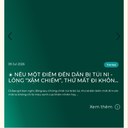
09 Jul 2026
Tin tức
☀️ NẾU MỘT ĐIỂM ĐẾN DẦN BỊ TÚI NI - 
LÔNG “XÂM CHIẾM”, THỨ MẤT ĐI KHÔNG 
CHỈ LÀ CẢNH QUAN?
Có bao giờ bạn nghĩ, đằng sau những chiếc túi bị bỏ lại, thứ sẽ dần biến mất đi trước
mắt ta không chỉ là màu xanh của thiên nhiên hay ...
Xem thêm