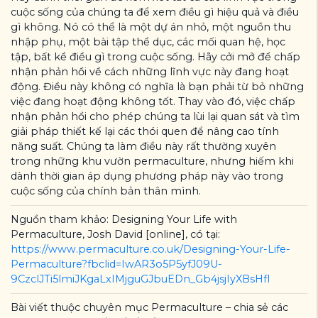
cuộc sống của chúng ta để xem điều gì hiệu quả và điều
gì không. Nó có thể là một dự án nhỏ, một nguồn thu
nhập phụ, một bài tập thể dục, các mối quan hệ, học
tập, bất kể điều gì trong cuộc sống. Hãy cởi mở để chấp
nhận phản hồi về cách những lĩnh vực này đang hoạt
động. Điều này không có nghĩa là bạn phải từ bỏ những
việc đang hoạt động không tốt. Thay vào đó, việc chấp
nhận phản hồi cho phép chúng ta lùi lại quan sát và tìm
giải pháp thiết kế lại các thói quen để nâng cao tính
năng suất. Chúng ta làm điều này rất thường xuyên
trong những khu vườn permaculture, nhưng hiếm khi
dành thời gian áp dụng phương pháp này vào trong
cuộc sống của chính bản thân mình.
Nguồn tham khảo: Designing Your Life with
Permaculture, Josh David [online], có tại:
https://www.permaculture.co.uk/Designing-Your-Life-
Permaculture?fbclid=IwAR3o5P5yfJ09U-
9CzclJTi5lmiJKgaLxIMjguGJbuEDn_Gb4jsjIyXBsHfI
Bài viết thuộc chuyên mục Permaculture – chia sẻ các