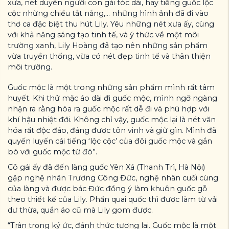
xưa, nét duyên người con gái tóc dài, hay tiếng guốc lộc
cộc những chiều tắt nắng,… những hình ảnh đã đi vào
thơ ca đặc biệt thu hút Lily. Yêu những nét xưa ấy, cùng
với khả năng sáng tạo tinh tế, và ý thức về một môi
trường xanh, Lily Hoàng đã tạo nên những sản phẩm
vừa truyền thống, vừa có nét đẹp tinh tế và thân thiện
môi trường.
Guốc mộc là một trong những sản phầm mình rất tâm
huyết. Khi thử mặc áo dài đi guốc mộc, mình ngỡ ngàng
nhận ra rằng hóa ra guốc mộc rất dễ đi và phù hợp với
khí hậu nhiệt đới. Không chỉ vậy, guốc mộc lại là nét văn
hóa rất độc đáo, đáng được tôn vinh và giữ gìn. Mình đã
quyến luyến cái tiếng ‘lộc cộc’ của đôi guốc mộc và gắn
bó với guốc mộc từ đó”.
Cô gái ấy đã đến làng guốc Yên Xá (Thanh Trì, Hà Nội)
gặp nghệ nhân Trương Công Đức, nghệ nhân cuối cùng
của làng và được bác Đức đồng ý làm khuôn guốc gỗ
theo thiết kế của Lily. Phần quai quốc thì được làm từ vải
dư thừa, quần áo cũ mà Lily gom được.
“Trân trọng ký ức, đánh thức tương lai. Guốc mộc là một