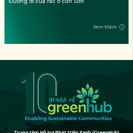
Chuyện vườn Bác Yên - Xanh nhờ ...Rác
Xem thêm
Trung tâm Hỗ trợ Phát triển Xanh (GreenHub)