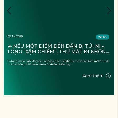
09 Jul 2026
Tin tức
☀️ NẾU MỘT ĐIỂM ĐẾN DẦN BỊ TÚI NI - 
LÔNG “XÂM CHIẾM”, THỨ MẤT ĐI KHÔNG 
CHỈ LÀ CẢNH QUAN?
Có bao giờ bạn nghĩ, đằng sau những chiếc túi bị bỏ lại, thứ sẽ dần biến mất đi trước
mắt ta không chỉ là màu xanh của thiên nhiên hay ...
Xem thêm