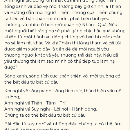
Anh nghĩ tác động lớn nhất của anh trong thực hành
sống xanh và bảo vệ môi trường bây giờ chính là Thiền
và Hướng dẫn mọi người Thiền. Thông qua Thiền chúng
ta hiểu về bản thân mình hơn, phát triển tình yêu
thương, và nhìn rõ hơn mối quan hệ Nhân - Quả. Nếu
một người biết rằng họ sẽ phải gánh chịu hậu quả khủng
khiếp từ một hành vi tưởng chừng vô hại thì chắc chắn
họ sẽ làm rất khác. Và khi Thiền thì lòng tham và cái tôi
được giảm xuống đây là tiền đề để mỗi người yêu
thương người khác và yêu thương trái đất này. Nếu đã
yêu thương thì làm sao mình có thể tiếp tục làm hại
được?
Sống xanh, sống tích cực, thân thiện với môi trường có
thể bắt đầu từ bất cứ đâu
Khi nghĩ về sống xanh, sống tích cực, thân thiện với môi
trường,
Anh nghĩ về Thân - Tâm - Trí.
Anh nghĩ về Suy nghĩ - Lời nói - Hành động.
Chúng ta có thể bắt đầu từ bất cứ đâu!
Bắt đầu từ suy nghĩ về những điều chúng ta có thể làm
để môi trường trong lành hơn…