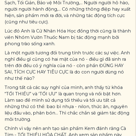
Sạch, Tối Giản, Bảo vệ Môi Trường,... Người người hô hào,
người người hành động,... Có những thông điệp hay xuất
hiện, sản phẩm mới ra đời, và những tác động tích cực
(cũng như tiêu cực).
Lúc đó Anh là Cử Nhân Hóa Học đồng thời cũng là thành
viên Nhóm Vườn Thuốc Nam bị tác động mạnh bởi
phong trào sống xanh.
Là một người tương đối trung tính trước các sự việc. Anh
nghĩ điều gì cũng có hai mặt của nó - điều gì đã sinh ra
trên đời đều có ý nghĩa của nó - còn phần ĐÚNG HAY
SAI, TÍCH CỰC HAY TIÊU CỰC là do con người dùng nó
như thế nào?
Trong tất cả các suy nghĩ của mình, anh thấy từ khóa
“TỐI THIỂU” và ‘TỐI ƯU” là quan trọng và nổi bật hơn.
Làm sao để mình sử dụng tối thiểu và tối ưu tất cả
những thứ có thể: bao bì nhựa - nilon, thức ăn, nguyên
liệu đầu vào, phân bón... Thì chắc chắn sẽ giảm tác động
môi trường.
Chính vì vậy nên anh tạo sản phẩm Kem đánh răng Cà
Tím - TỐI THIỂU HÓA CHẤT. Anh xem sản phẩm này