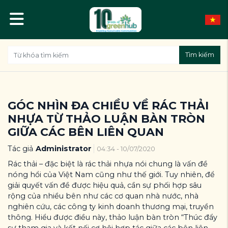
Tìm kiếm
GÓC NHÌN ĐA CHIỀU VỀ RÁC THẢI
NHỰA TỪ THẢO LUẬN BÀN TRÒN
GIỮA CÁC BÊN LIÊN QUAN
Tác giả
Administrator
04:34 - 10/07/2020
Rác thải – đặc biệt là rác thải nhựa nói chung là vấn đề
nóng hổi của Việt Nam cũng như thế giới. Tuy nhiên, để
giải quyết vấn đề được hiệu quả, cần sự phối hợp sâu
rộng của nhiều bên như các cơ quan nhà nước, nhà
nghiên cứu, các công ty kinh doanh thương mại, truyền
thông. Hiểu được điều này, thảo luận bàn tròn “Thúc đẩy
sự tham gia và kết nối cơ hội hợp tác giữa các bên liên