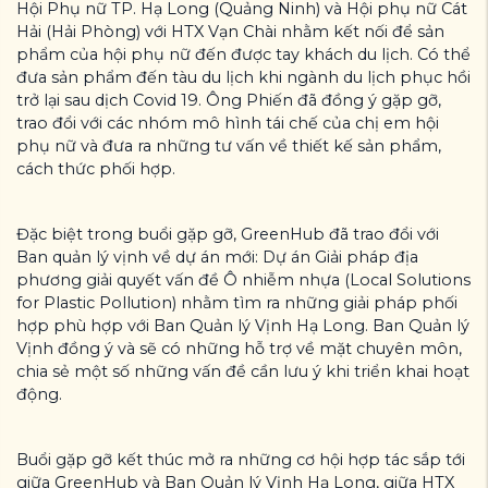
Hội Phụ nữ TP. Hạ Long (Quảng Ninh) và Hội phụ nữ Cát
Hải (Hải Phòng) với HTX Vạn Chài nhằm kết nối để sản
phẩm của hội phụ nữ đến được tay khách du lịch. Có thể
đưa sản phẩm đến tàu du lịch khi ngành du lịch phục hồi
trở lại sau dịch Covid 19. Ông Phiến đã đồng ý gặp gỡ,
trao đổi với các nhóm mô hình tái chế của chị em hội
phụ nữ và đưa ra những tư vấn về thiết kế sản phẩm,
cách thức phối hợp.
Đặc biệt trong buổi gặp gỡ, GreenHub đã trao đổi với
Ban quản lý vịnh về dự án mới: Dự án Giải pháp địa
phương giải quyết vấn đề Ô nhiễm nhựa (Local Solutions
for Plastic Pollution) nhằm tìm ra những giải pháp phối
hợp phù hợp với Ban Quản lý Vịnh Hạ Long. Ban Quản lý
Vịnh đồng ý và sẽ có những hỗ trợ về mặt chuyên môn,
chia sẻ một số những vấn đề cần lưu ý khi triển khai hoạt
động.
Buổi gặp gỡ kết thúc mở ra những cơ hội hợp tác sắp tới
giữa GreenHub và Ban Quản lý Vịnh Hạ Long, giữa HTX