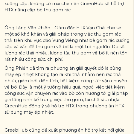
xuống cấp, không có mái che nên GreenHub sẽ hỗ trợ
HTX nâng cấp bè thu gom rác.
Ông Tăng Văn Phiến - Giám đốc HTX Vạn Chài chia sẻ
một số khó khăn và giải pháp trong việc thu gom rác
thải trên khu vực đảo Vung Viêng như bè gom rác xuống
cấp và vấn đề thu gom về bờ là một trở ngại lớn. Do số
lượng rác thải nhiều, lượng tàu thu gom về bờ ít nên tốn
rất nhiều công sức, chi phí.
Ông Phiến đã tìm ra phương án giải quyết đó là dùng
máy ép nhiệt không tạo ra khí thải nhằm nén rác thải
nhựa, giảm bớt diện tích, tiết kiệm công sức vận chuyển
về bờ. Đây là một ý tưởng hiệu quả, ngoài việc tiết kiệm
công sức vận chuyển rác vào bờ còn hướng tới giải pháp
gia tăng sinh kế trong việc thu gom, tái chế rác nhựa.
GreenHub đồng ý sẽ hỗ trợ HTX trong phương án HTX
sử dụng máy ép nhiệt.
GreebHub cũng đề xuất phương án hỗ trợ kết nối giữa