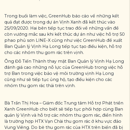
Trong buổi làm việc, GreenHub báo cáo vể những kết
quả đạt được trong dự án Vịnh Xanh đã kết thúc vào
25/09/2020. Hai bên tiếp tục trao đổi về những vấn đề
còn vướng mắc sau khi kết thúc dự án như việc hỗ trợ 50
phao phủ sơn LINE-X cũng như việc GreenHub đề xuất
Ban Quản lý Vịnh Hạ Long tiếp tục tạo điều kiện, hỗ trợ
cho các nhóm thu gom rác trên vịnh.
Ông Đỗ Tiến Thành thay mặt Ban Quản lý Vịnh Hạ Long
đánh giá cao những nỗ lực của GreenHub trong việc hỗ
trợ Ban trong việc bảo vệ môi trường vịnh Hạ Long
cũng như sẽ tiếp tục ủng hộ, tạo điều kiện cho các
nhóm thu gom rác thải trên vịnh.
Bà Trần Thị Hoa – Giám đốc Trung tâm Hỗ trợ Phát triển
Xanh GreenHub cho biết sẽ tiếp tục phối hợp cùng Ban
quản lý Vịnh và hỗ trợ các nhóm thu gom rác, điển hình
là trường hợp HTX Vạn Chài thu gom rác ở khu vực đảo
Vung Viêng. Do bè thu gom rác của HTX trên biển đã bị