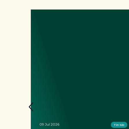
09 Jul 2026
tức
Tin tức