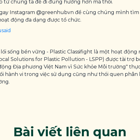
úp từ chúng ta để đi đúng hướng hơn mà thôi.
 ngay Instagram @greenhubvn để cùng chúng mình tìm hi
 hoạt động đa dạng được tổ chức.
said
 lối sống bền vững - Plastic Classifight là một hoạt độ
ocal Solutions for Plastic Pollution - LSPP) được tài trợ
ộng Địa phương Việt Nam vì Sức khỏe Môi trường" thực 
i hành vi trong việc sử dụng cũng như thói quen phân loạ
ờng.
Bài viết liên quan