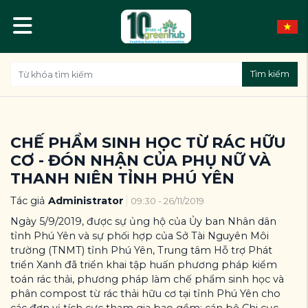
Tìm kiếm
CHẾ PHẨM SINH HỌC TỪ RÁC HỮU
CƠ - ĐÓN NHẬN CỦA PHỤ NỮ VÀ
THANH NIÊN TỈNH PHÚ YÊN
Tác giả
Administrator
09:30 - 26/11/2019
Ngày 5/9/2019, được sự ủng hộ của Ủy ban Nhân dân
tỉnh Phú Yên và sự phối hợp của Sở Tài Nguyên Môi
trường (TNMT) tỉnh Phú Yên, Trung tâm Hỗ trợ Phát
triển Xanh đã triển khai tập huấn phương pháp kiểm
toán rác thải, phương pháp làm chế phẩm sinh học và
phân compost từ rác thải hữu cơ tại tỉnh Phú Yên cho
các đơn vị tích cực tham gia bao gồm: cán bộ Chi cục