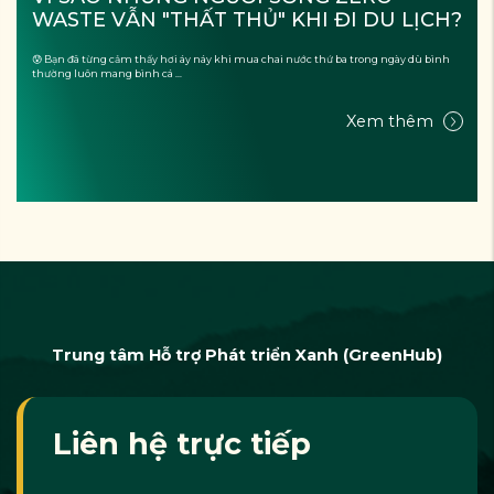
WASTE VẪN "THẤT THỦ" KHI ĐI DU LỊCH?
😰 Bạn đã từng cảm thấy hơi áy náy khi mua chai nước thứ ba trong ngày dù bình
thường luôn mang bình cá ...
Xem thêm
Trung tâm Hỗ trợ Phát triển Xanh (GreenHub)
Liên hệ trực tiếp