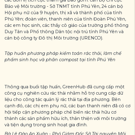
Bảo vệ Môi trường - Sở TNMT tỉnh Phú Yên, 24 cán bộ
Hội phụ nữ của 9 huyện, thị xã và thành phố của tỉnh
Phú Yên; đoàn viên, thanh niên của tỉnh Đoàn Phú Yên,
các em học sinh, các thầy cô giáo của trường phổ thông
Duy Tân và Phổ thông Dân tộc nội trú tỉnh Phú Yên và
cán bộ công ty Đô thị Môi trường (URENCO).
Tập huấn phương pháp kiểm toán rác thải, làm chế
phẩm sinh học và phân compost tại tỉnh Phú Yên
Thông qua buổi tập huấn, GreenHub đã cung cấp một
công cụ nghiên cứu rác thải nhằm hỗ trợ cung cấp dữ
liệu cho công tác quản lý rác thải tại địa phương. Bên
cạnh đó, các chị em phụ nữ, các bạn thanh niên đã có cơ
hội tiếp cận phương pháp chế biến rác thải hữu cơ
thành các sản phẩm hữu ích, thân thiện với môi trường
và tiện dụng trong sinh hoạt gia đình.
Bà Lê Đào An Xuân - Phó Giám Đốc Sở Tài nguyên Môi