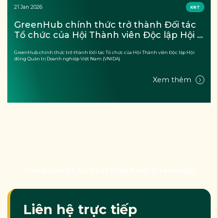
14 Jan 2026
KRT
b chính thức trở thành Đối tác 
GreenH
 của Hội Thành viên Độc lập Hội 
trợ vệ 
uản trị Doanh nghiệp Việt Nam 
quả sau
 thức trở thành Đối tác Tổ chức của Hội Thành viên Độc lập Hội
GreenHub phối
)
 Doanh nghiệp Việt Nam (VNIDA)
sau thiên tai t
Xem thêm
Trung tâm Hỗ trợ Phát triển Xanh (GreenHub)
Liên hệ trực tiếp