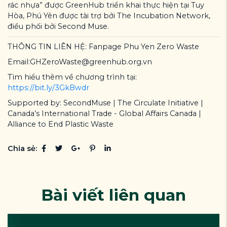
rác nhựa” được GreenHub triển khai thực hiện tại Tuy
Hòa, Phú Yên được tài trợ bởi The Incubation Network,
điều phối bởi Second Muse.
THÔNG TIN LIÊN HỆ: Fanpage Phu Yen Zero Waste
Email:GHZeroWaste@greenhub.org.vn
Tìm hiểu thêm về chương trình tại:
https://bit.ly/3GkBwdr
Supported by: SecondMuse | The Circulate Initiative |
Canada’s International Trade - Global Affairs Canada |
Alliance to End Plastic Waste
Chia sẻ:
Bài viết liên quan