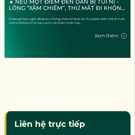
☀️ NẾU MỘT ĐIỂM ĐẾN DẦN BỊ TÚI NI - 
LÔNG “XÂM CHIẾM”, THỨ MẤT ĐI KHÔNG 
CHỈ LÀ CẢNH QUAN?
Có bao giờ bạn nghĩ, đằng sau những chiếc túi bị bỏ lại, thứ sẽ dần biến mất đi trước
mắt ta không chỉ là màu xanh của thiên nhiên hay ...
Xem thêm
Trung tâm Hỗ trợ Phát triển Xanh (GreenHub)
Liên hệ trực tiếp