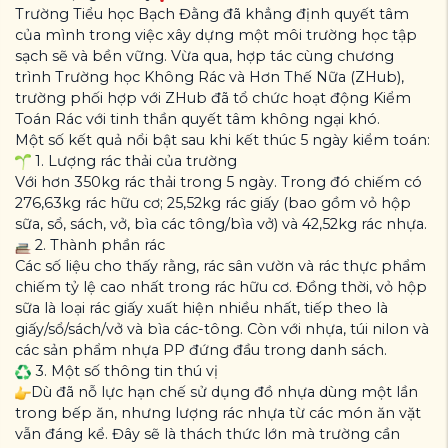
Trường Tiểu học Bạch Đằng đã khẳng định quyết tâm
của mình trong việc xây dựng một môi trường học tập
sạch sẽ và bền vững. Vừa qua, hợp tác cùng chương
trình Trường học Không Rác và Hơn Thế Nữa (ZHub),
trường phối hợp với ZHub đã tổ chức hoạt động Kiểm
Toán Rác với tinh thần quyết tâm không ngại khó.
Một số kết quả nổi bật sau khi kết thúc 5 ngày kiểm toán:
1. Lượng rác thải của trường
Với hơn 350kg rác thải trong 5 ngày. Trong đó chiếm có
276,63kg rác hữu cơ; 25,52kg rác giấy (bao gồm vỏ hộp
sữa, sổ, sách, vở, bìa các tông/bìa vở) và 42,52kg rác nhựa.
2. Thành phần rác
Các số liệu cho thấy rằng, rác sân vườn và rác thực phẩm
chiếm tỷ lệ cao nhất trong rác hữu cơ. Đồng thời, vỏ hộp
sữa là loại rác giấy xuất hiện nhiều nhất, tiếp theo là
giấy/sổ/sách/vở và bìa các-tông. Còn với nhựa, túi nilon và
các sản phẩm nhựa PP đứng đầu trong danh sách.
3. Một số thông tin thú vị
Dù đã nỗ lực hạn chế sử dụng đồ nhựa dùng một lần
trong bếp ăn, nhưng lượng rác nhựa từ các món ăn vặt
vẫn đáng kể. Đây sẽ là thách thức lớn mà trường cần