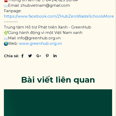
Email: zhubvietnam@gmail.com
Fanpage:
https://www.facebook.com/ZHubZeroWasteSchoolsMore
---------
Trung tâm Hỗ trợ Phát triển Xanh - GreenHub
Cùng hành động vì một Việt Nam xanh
Mail: info@greenhub.org.vn
Web:
www.greenhub.org.vn
Chia sẻ:
Bài viết liên quan