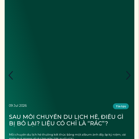
09 Jul 2026
Tin tức
SAU MỖI CHUYẾN DU LỊCH HÈ, ĐIỀU GÌ 
BỊ BỎ LẠI? LIỆU CÓ CHỈ LÀ “RÁC”?
Mỗi chuyến du lịch hè thường kết thúc bằng một album ảnh đầy ắp kỷ niệm, vài
món quà mang về và cảm giác tiếc nuối vì kỳ ...