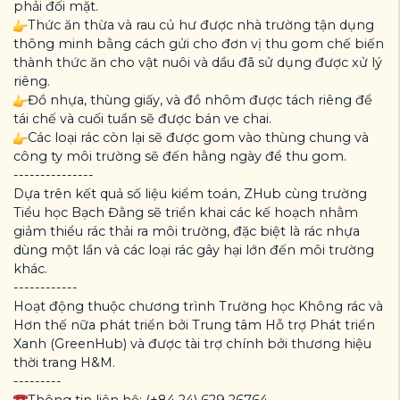
phải đối mặt.
Thức ăn thừa và rau củ hư được nhà trường tận dụng
thông minh bằng cách gửi cho đơn vị thu gom chế biến
thành thức ăn cho vật nuôi và dầu đã sử dụng được xử lý
riêng.
Đồ nhựa, thùng giấy, và đồ nhôm được tách riêng để
tái chế và cuối tuần sẽ được bán ve chai.
Các loại rác còn lại sẽ được gom vào thùng chung và
công ty môi trường sẽ đến hằng ngày để thu gom.
---------------
Dựa trên kết quả số liệu kiểm toán, ZHub cùng trường
Tiểu học Bạch Đằng sẽ triển khai các kế hoạch nhằm
giảm thiểu rác thải ra môi trường, đặc biệt là rác nhựa
dùng một lần và các loại rác gây hại lớn đến môi trường
khác.
------------
Hoạt động thuộc chương trình Trường học Không rác và
Hơn thế nữa phát triển bởi Trung tâm Hỗ trợ Phát triển
Xanh (GreenHub) và được tài trợ chính bởi thương hiệu
thời trang H&M.
---------
Thông tin liên hệ: (+84 24) 629 26764