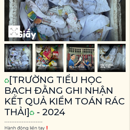
[TRƯỜNG TIỂU HỌC
BẠCH ĐẰNG GHI NHẬN
KẾT QUẢ KIỂM TOÁN RÁC
THẢI]
- 2024
----------------------
Hành động liền tay