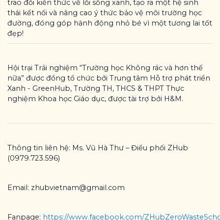
trao đổi kiến thức về lối sống xanh, tạo ra một hệ sinh
thái kết nối và nâng cao ý thức bảo vệ môi trường học
đường, đóng góp hành động nhỏ bé vì một tương lai tốt
đẹp!
Hội trại Trải nghiệm “Trường học Không rác và hơn thế
nữa” được đồng tổ chức bởi Trung tâm Hỗ trợ phát triển
Xanh - GreenHub, Trường TH, THCS & THPT Thực
nghiệm Khoa học Giáo dục, được tài trợ bởi H&M.
Thông tin liên hệ: Ms. Vũ Hà Thư – Điều phối ZHub
(0979.723.596)
Email: zhubvietnam@gmail.com
Fanpage:
https://www.facebook.com/ZHubZeroWasteSch