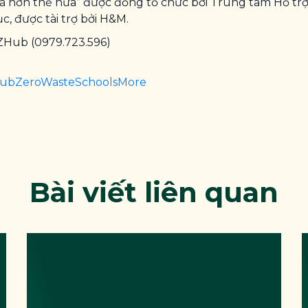
và hơn thế nữa” được đồng tổ chức bởi Trung tâm Hỗ tr
 được tài trợ bởi H&M.
 ZHub (0979.723.596)
HubZeroWasteSchoolsMore
Bài viết liên quan