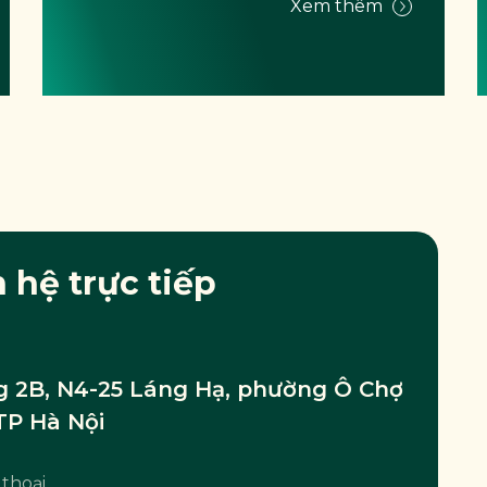
Xem thêm
n hệ trực tiếp
 2B, N4-25 Láng Hạ, phường Ô Chợ
TP Hà Nội
 thoại