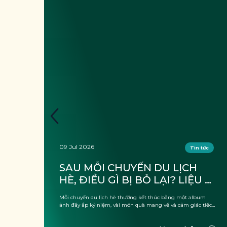
09 Jul 2026
tức
Tin tức
 
SAU MỖI CHUYẾN DU LỊCH 
HÈ, ĐIỀU GÌ BỊ BỎ LẠI? LIỆU 
G 
CÓ CHỈ LÀ “RÁC”?
, thứ
Mỗi chuyến du lịch hè thường kết thúc bằng một album
 của
ảnh đầy ắp kỷ niệm, vài món quà mang về và cảm giác tiếc
nuối vì kỳ ...