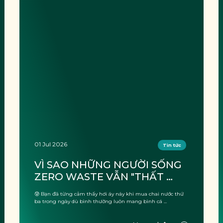
01 Jul 2026
Tin tức
VÌ SAO NHỮNG NGƯỜI SỐNG 
ZERO WASTE VẪN "THẤT 
THỦ" KHI ĐI DU LỊCH?
😰 Bạn đã từng cảm thấy hơi áy náy khi mua chai nước thứ
ba trong ngày dù bình thường luôn mang bình cá ...