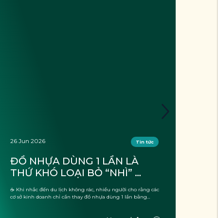
26 Jun 2026
26 J
Tin tức
ĐỒ NHỰA DÙNG 1 LẦN LÀ 
DU
THỨ KHÓ LOẠI BỎ “NHÌ” 
KH
TRONG CÁC CƠ SỞ KINH 
BƯ
☕ Khi nhắc đến du lịch không rác, nhiều người cho rằng các
❓ Đã 
DOANH. TẠI SAO?
DU
cơ sở kinh doanh chỉ cần thay đồ nhựa dùng 1 lần bằng
mẽ, 
những lựa chọn thân thiện với ...
trườ