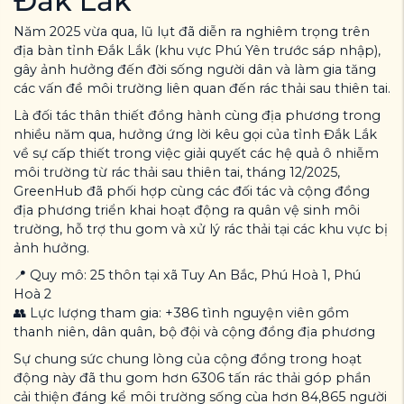
Đắk Lắk
Năm 2025 vừa qua, lũ lụt đã diễn ra nghiêm trọng trên
địa bàn tỉnh Đắk Lắk (khu vực Phú Yên trước sáp nhập),
gây ảnh hưởng đến đời sống người dân và làm gia tăng
các vấn đề môi trường liên quan đến rác thải sau thiên tai.
Là đối tác thân thiết đồng hành cùng địa phương trong
nhiều năm qua, hưởng ứng lời kêu gọi của tỉnh Đắk Lắk
về sự cấp thiết trong việc giải quyết các hệ quả ô nhiễm
môi trường từ rác thải sau thiên tai, tháng 12/2025,
GreenHub đã phối hợp cùng các đối tác và cộng đồng
địa phương triển khai hoạt động ra quân vệ sinh môi
trường, hỗ trợ thu gom và xử lý rác thải tại các khu vực bị
ảnh hưởng.
📍 Quy mô: 25 thôn tại xã Tuy An Bắc, Phú Hoà 1, Phú
Hoà 2
👥 Lực lượng tham gia: +386 tình nguyện viên gồm
thanh niên, dân quân, bộ đội và cộng đồng địa phương
Sự chung sức chung lòng của cộng đồng trong hoạt
động này đã thu gom hơn 6306 tấn rác thải góp phần
cải thiện đáng kể môi trường sống cùa hơn 84,865 người