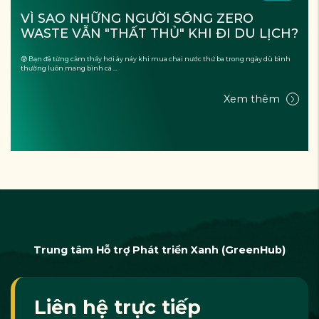
VÌ SAO NHỮNG NGƯỜI SỐNG ZERO 
WASTE VẪN "THẤT THỦ" KHI ĐI DU LỊCH?
😰 Bạn đã từng cảm thấy hơi áy náy khi mua chai nước thứ ba trong ngày dù bình
thường luôn mang bình cá ...
Xem thêm
Trung tâm Hỗ trợ Phát triển Xanh (GreenHub)
Liên hệ trực tiếp