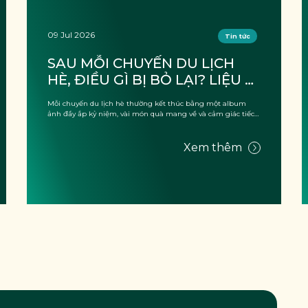
09 Jul 2026
Tin tức
SAU MỖI CHUYẾN DU LỊCH 
HÈ, ĐIỀU GÌ BỊ BỎ LẠI? LIỆU 
CÓ CHỈ LÀ “RÁC”?
Mỗi chuyến du lịch hè thường kết thúc bằng một album
ảnh đầy ắp kỷ niệm, vài món quà mang về và cảm giác tiếc
nuối vì kỳ ...
Xem thêm