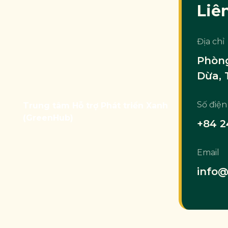
Liê
Địa chỉ
Phòng
Dừa, 
Số điện
Trung tâm Hỗ trợ Phát triển Xanh
(GreenHub)
+84 2
Email
info@