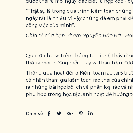
được thải ra mỗi ngày, đặc biệt là hộp xốp -
“Thật sự là trong quá trình kiểm toán chúng 
ngày rất là nhiều, vì vậy chúng đã em phải 
công việc của mình”.
Chia sẻ của bạn Phạm Nguyễn Bảo Hà - Học s
Qua lời chia sẻ trên chúng ta có thể thấy r
thải ra môi trường mỗi ngày và thấu hiểu đượ
Thông qua hoạt động Kiểm toán rác tại 5 trườ
cá nhân tham gia kiểm toán rác thải của chí
ra những bài học bổ ích về phân loại rác và 
phù hợp trong học tập, sinh hoạt để hướng t
Chia sẻ: