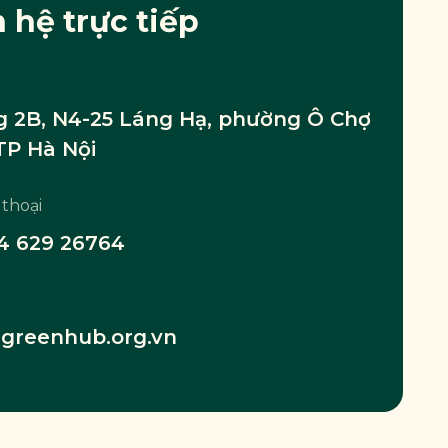
n hệ trực tiếp
 2B, N4-25 Láng Hạ, phường Ô Chợ
TP Hà Nội
 thoại
4 629 26764
greenhub.org.vn