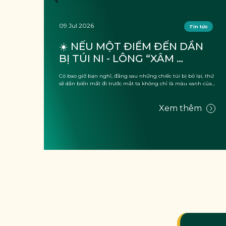
09 Jul 2026
tức
Tin tức
 
☀️ NẾU MỘT ĐIỂM ĐẾN DẦN 
BỊ TÚI NI - LÔNG “XÂM 
CHIẾM”, THỨ MẤT ĐI KHÔNG 
cốc
Có bao giờ bạn nghĩ, đằng sau những chiếc túi bị bỏ lại, thứ
CHỈ LÀ CẢNH QUAN?
sẽ dần biến mất đi trước mắt ta không chỉ là màu xanh của
thiên nhiên hay ...
m
Xem thêm