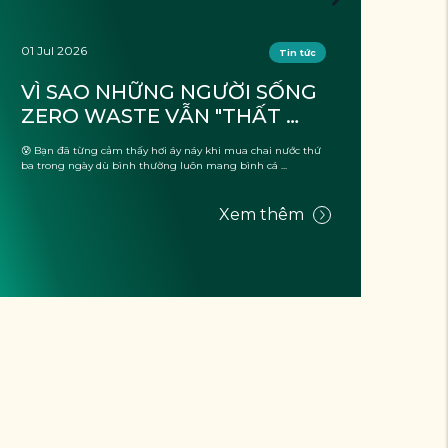
01 Jul 2026
26 J
Tin tức
VÌ SAO NHỮNG NGƯỜI SỐNG 
ĐỒ
ZERO WASTE VẪN "THẤT 
TH
THỦ" KHI ĐI DU LỊCH?
TR
😰 Bạn đã từng cảm thấy hơi áy náy khi mua chai nước thứ
☕ Khi
DO
ba trong ngày dù bình thường luôn mang bình cá ...
cơ sở
những
Xem thêm