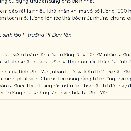
 dụng cụ đựng thức ăn sáng phổ biến nhất.
em gặp rất là nhiều khó khăn khi mà với số lượng 1500 họ
kiểm toán một lượng lớn rác thải bốc mùi, nhưng chúng 
inh lớp 11, trường PT Duy Tân.
ằng các Kiểm toán viên của trường Duy Tân đã nhận ra đư
c sự khó khăn của các đơn vị thu gom rác thải của tỉnh 
ng của tỉnh Phú Yên, nhận thức và kiến thức về vấn đề r
nh mình phát sinh. Chúng tôi mong rằng từ những trải ng
nhận ra được thực trạng rác nơi mình học tập từ đó thay 
ới Trường học Không rác thải nhựa tại Phú Yên.