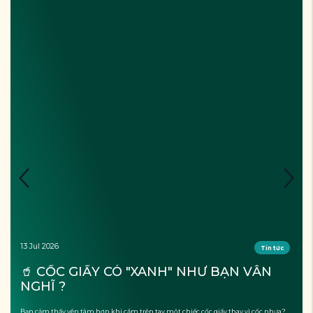
13 Jul 2026
Tin tức
🥤 CỐC GIẤY CÓ "XANH" NHƯ BẠN VẪN 
NGHĨ ?
Bạn cảm thấy yên tâm hơn khi cầm trên tay một chiếc cốc giấy thay vì cốc nhựa?