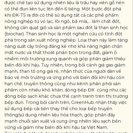
được chế tạo sử dụng nhiên liệu là trấu hay viên gỗ nén
có thể đun liên tục lên đến 6 tiếng. Một bước đột phá
khi ĐK-T5 ra đời có thể sử dụng tất cả các phế phẩm
nông nghiệp từ vỏ lạc, lõi ngô, bã mía,… làm chất đốt,
không cần quạt gió và sản phẩm sau đốt là than sinh học
(biochar). Than sinh học là một nghiên cứu có tính đột
phá trong sản xuất nông nghiệp. Loại than này làm tăng
năng suất cây trồng đáng kể nhờ khả năng ngăn chặn
mất nước và thất thoát phân bón trong đất, giảm ô
nhiễm môi trường xung quanh và góp phần giảm thiểu
biến đổi khí hậu. Tuy nhiên, trong bối cảnh giá gas giảm
mạnh, than tổ ong giá rẻ, nhận thức của người dân về
bảo vệ môi trường và ứng phó với biến đổi khí hậu còn
hạn chế; truyền thông cũng như kênh phân phối sản
phẩm còn nhiều khó khăn; dòng bếp ĐK cũng như các
dòng bếp sạch khác chưa thể cạnh tranh trên thị trường
bếp đun. Trong bối cảnh trên, GreenHub nhận thấy việc
sử dụng bếp cải tiến thay thế cho loại bếp truyền
thống/sử dụng nhiên liệu hóa thạch, góp phần đẩy
mạnh chuỗi sản xuất và cung ứng nhiên liệu sạch bền
vững và giảm nhẹ biến đổi khí hậu tại Việt Nam.