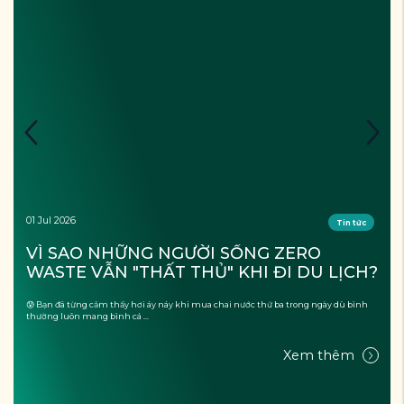
01 Jul 2026
Tin tức
VÌ SAO NHỮNG NGƯỜI SỐNG ZERO 
WASTE VẪN "THẤT THỦ" KHI ĐI DU LỊCH?
😰 Bạn đã từng cảm thấy hơi áy náy khi mua chai nước thứ ba trong ngày dù bình
thường luôn mang bình cá ...
Xem thêm