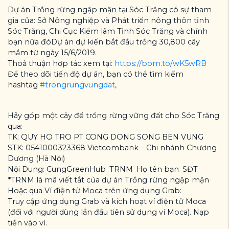
Dự án Trồng rừng ngập mặn tại Sóc Trăng có sự tham
gia của: Sở Nông nghiệp và Phát triển nông thôn tỉnh
Sóc Trăng, Chi Cục Kiểm lâm Tỉnh Sóc Trăng và chính
bạn nữa đóDự án dự kiến bắt đầu trồng 30,800 cây
mắm từ ngày 15/6/2019.
Thoả thuận hợp tác xem tại:
https://bom.to/wK5wRB
Để theo dõi tiến độ dự án, bạn có thể tìm kiếm
hashtag
#trongrungvungdat
,
Hãy góp một cây để trồng rừng vững đất cho Sóc Trăng
qua:
TK: QUY HO TRO PT CONG DONG SONG BEN VUNG
STK: 0541000323368 Vietcombank – Chi nhánh Chương
Dương (Hà Nội)
Nội Dung: CungGreenHub_TRNM_Họ tên bạn_SĐT
*TRNM là mã viết tắt của dự án Trồng rừng ngập mặn
Hoặc qua Ví điện tử Moca trên ứng dụng Grab:
Truy cập ứng dụng Grab và kích hoạt ví điện tử Moca
(đối với người dùng lần đầu tiên sử dụng ví Moca). Nạp
tiền vào ví.