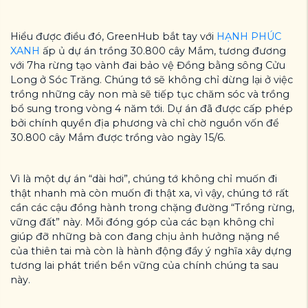
Hiểu được điều đó, GreenHub bắt tay với
HẠNH PHÚC
XANH
ấp ủ dự án trồng 30.800 cây Mắm, tương đương
với 7ha rừng tạo vành đai bảo vệ Đồng bằng sông Cửu
Long ở Sóc Trăng. Chúng tớ sẽ không chỉ dừng lại ở việc
trồng những cây non mà sẽ tiếp tục chăm sóc và trồng
bổ sung trong vòng 4 năm tới. Dự án đã được cấp phép
bởi chính quyền địa phương và chỉ chờ nguồn vốn để
30.800 cây Mắm được trồng vào ngày 15/6.
Vì là một dự án “dài hơi”, chúng tớ không chỉ muốn đi
thật nhanh mà còn muốn đi thật xa, vì vậy, chúng tớ rất
cần các cậu đồng hành trong chặng đường “Trồng rừng,
vững đất” này. Mỗi đóng góp của các bạn không chỉ
giúp đỡ những bà con đang chịu ảnh hưởng nặng nề
của thiên tai mà còn là hành động đầy ý nghĩa xây dựng
tương lai phát triển bền vững của chính chúng ta sau
này.