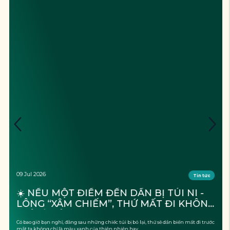
09 Jul 2026
Tin tức
☀️ NẾU MỘT ĐIỂM ĐẾN DẦN BỊ TÚI NI - 
LÔNG “XÂM CHIẾM”, THỨ MẤT ĐI KHÔNG 
CHỈ LÀ CẢNH QUAN?
Có bao giờ bạn nghĩ, đằng sau những chiếc túi bị bỏ lại, thứ sẽ dần biến mất đi trước
mắt ta không chỉ là màu xanh của thiên nhiên hay ...