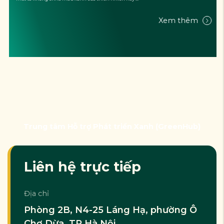
Xem thêm
Trung tâm Hỗ trợ Phát triển Xanh (GreenHub)
Liên hệ trực tiếp
Địa chỉ
Phòng 2B, N4-25 Láng Hạ, phường Ô
Chợ Dừa, TP Hà Nội