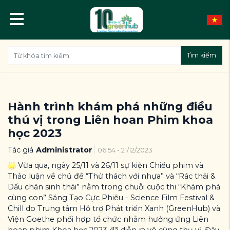
Tìm kiếm
Hành trình khám phá những điều
thú vị trong Liên hoan Phim khoa
học 2023
Tác giả
Administrator
06:54 - 21/12/2023
Vừa qua, ngày 25/11 và 26/11 sự kiện Chiếu phim và
Thảo luận về chủ đề “Thử thách với nhựa” và “Rác thải &
Dấu chân sinh thái” nằm trong chuỗi cuộc thi “Khám phá
cùng con” Sáng Tạo Cực Phiêu - Science Film Festival &
Chill do Trung tâm Hỗ trợ Phát triển Xanh (GreenHub) và
Viện Goethe phối hợp tổ chức nhằm hưởng ứng Liên
hoan phim Khoa học 2023 đã diễn ra vô cùng thụ vị. Đây