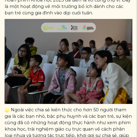
là một hoạt động về môi trường bổ ích dành cho các
bạn trẻ cùng gia đình vào dịp cuối tuần.
Ngoài việc chia sẻ kiến thức cho hơn 50 người tham
gia là các bạn nhỏ, bậc phụ huynh và các bạn trẻ, sự kiện
cũng đã có những hoạt động thực hành như xem phim
khoa học, trải nghiệm giáo cụ trực quan về cách phân
loại nhựa và tương tác trực tiếp, khơi gợi sự chia sẻ, giúp