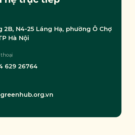
 2B, N4-25 Láng Hạ, phường Ô Chợ
TP Hà Nội
 thoại
4 629 26764
greenhub.org.vn