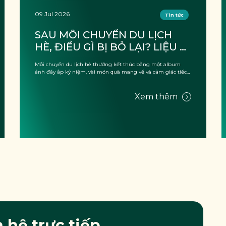
01 Jul 2026
Tin tức
VÌ SAO NHỮNG NGƯỜI SỐNG 
ZERO WASTE VẪN "THẤT 
THỦ" KHI ĐI DU LỊCH?
😰 Bạn đã từng cảm thấy hơi áy náy khi mua chai nước thứ
ba trong ngày dù bình thường luôn mang bình cá ...
Xem thêm
n hệ trực tiếp