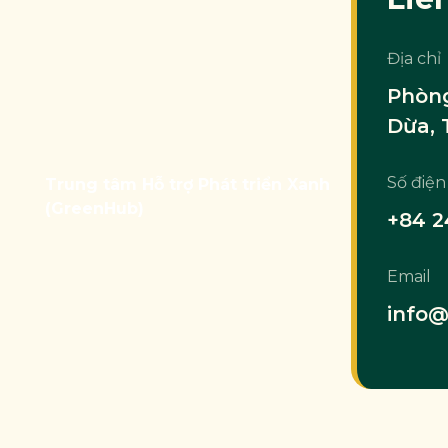
Địa chỉ
Phòng
Dừa, 
Số điện
Trung tâm Hỗ trợ Phát triển Xanh
(GreenHub)
+84 2
Email
info@