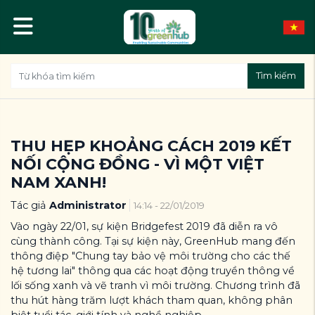
Tìm kiếm
THU HẸP KHOẢNG CÁCH 2019 KẾT
NỐI CỘNG ĐỒNG - VÌ MỘT VIỆT
NAM XANH!
Tác giả
Administrator
14:14 - 22/01/2019
Vào ngày 22/01, sự kiện Bridgefest 2019 đã diễn ra vô
cùng thành công. Tại sự kiện này, GreenHub mang đến
thông điệp "Chung tay bảo vệ môi trường cho các thế
hệ tương lai" thông qua các hoạt động truyền thông về
lối sống xanh và vẽ tranh vì môi trường. Chương trình đã
thu hút hàng trăm lượt khách tham quan, không phân
biệt tuổi tác, giới tính và nghề nghiệp.