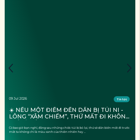
09 Jul 2026
Tin tức
☀️ NẾU MỘT ĐIỂM ĐẾN DẦN BỊ TÚI NI - 
LÔNG “XÂM CHIẾM”, THỨ MẤT ĐI KHÔNG 
CHỈ LÀ CẢNH QUAN?
Có bao giờ bạn nghĩ, đằng sau những chiếc túi bị bỏ lại, thứ sẽ dần biến mất đi trước
mắt ta không chỉ là màu xanh của thiên nhiên hay ...