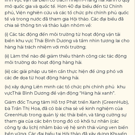
mô quốc gia và quốc tế. Hơn 40 đại biểu đến từ Chính
phủ, Viện nghiên cứu và các tổ chức phi chính phủ quốc
tế và trong nước đã tham gia Hội thảo. Các đại biểu đã
chia sẻ thông tin và thảo luận nhóm về:
(i) Các tác động đến môi trường từ hoạt động vận tải
biển khu vực Thái Bình Dương và tầm nhìn tương lai cho
hàng hải trách nhiệm với môi trường;
(ii) Làm thế nào để giảm thiểu thành công các tác động
môi trường do hoạt động hàng hải.
(iii) các giải pháp ưu tiên cần thực hiện để ứng phó với
các đe dọa từ hoạt động hàng hải.
(iv) xây dựng Liên minh các tổ chức phi chính phủ khu
vựcThái Bình Dương để vận động “Hàng hải xanh”.
Giám đốc Trung tâm Hỗ trợ Phát triển Xanh (GreenHub),
bà Trần Thị Hoa, đã có bài chia sẻ về kinh nghiệm của
GreenHub trong quản lý rác thải biển, và tăng cường sự
tham gia của các bên trong đó có khối tư nhân (các
công ty du lịch) nhằm bảo vệ hệ sinh thái vùng ven biển
bền vững. Các đại biểu tại Hội thảo đã xây dựng Khuyến