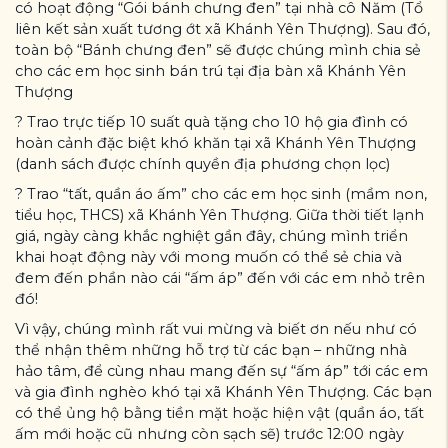
có hoạt động “Gói bánh chưng đen” tại nhà cô Năm (Tổ
liên kết sản xuất tương ớt xã Khánh Yên Thượng). Sau đó,
toàn bộ “Bánh chưng đen” sẽ được chúng mình chia sẻ
cho các em học sinh bán trú tại địa bàn xã Khánh Yên
Thượng
? Trao trực tiếp 10 suất quà tặng cho 10 hộ gia đình có
hoàn cảnh đặc biệt khó khăn tại xã Khánh Yên Thượng
(danh sách được chính quyền địa phương chọn lọc)
? Trao “tất, quần áo ấm” cho các em học sinh (mầm non,
tiểu học, THCS) xã Khánh Yên Thượng. Giữa thời tiết lạnh
giá, ngày càng khắc nghiệt gần đây, chúng mình triển
khai hoạt động này với mong muốn có thể sẻ chia và
đem đến phần nào cái “ấm áp” đến với các em nhỏ trên
đó!
Vì vậy, chúng mình rất vui mừng và biết ơn nếu như có
thể nhận thêm những hỗ trợ từ các bạn – những nhà
hảo tâm, để cùng nhau mang đến sự “ấm áp” tới các em
và gia đình nghèo khó tại xã Khánh Yên Thượng. Các bạn
có thể ủng hộ bằng tiền mặt hoặc hiện vật (quần áo, tất
ấm mới hoặc cũ nhưng còn sạch sẽ) trước 12:00 ngày