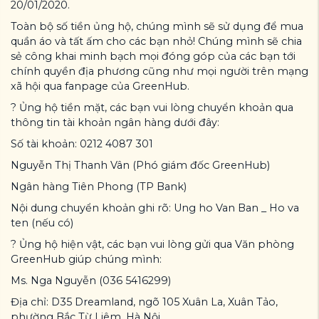
20/01/2020.
Toàn bộ số tiền ủng hộ, chúng mình sẽ sử dụng để mua
quần áo và tất ấm cho các bạn nhỏ! Chúng mình sẽ chia
sẻ công khai minh bạch mọi đóng góp của các bạn tới
chính quyền địa phương cũng như mọi người trên mạng
xã hội qua fanpage của GreenHub.
? Ủng hộ tiền mặt, các bạn vui lòng chuyển khoản qua
thông tin tài khoản ngân hàng dưới đây:
Số tài khoản: 0212 4087 301
Nguyễn Thị Thanh Vân (Phó giám đốc GreenHub)
Ngân hàng Tiên Phong (TP Bank)
Nội dung chuyển khoản ghi rõ: Ung ho Van Ban _ Ho va
ten (nếu có)
? Ủng hộ hiện vật, các bạn vui lòng gửi qua Văn phòng
GreenHub giúp chúng mình:
Ms. Nga Nguyễn (036 5416299)
Địa chỉ: D35 Dreamland, ngõ 105 Xuân La, Xuân Tảo,
phường Bắc Từ Liêm, Hà Nội