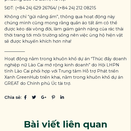
SĐT: (+84 24) 629 26764/ (+84 24) 212 08215
Không chỉ “gửi nắng ấm”, thông qua hoạt động này
chúng mình cũng mong rằng quần áo tất ấm có thể
được kéo dài vòng đời, làm giảm gánh nặng của rác thải
thời trang tới môi trường sống nên việc ủng hộ hiện vật
sẽ được khuyến khích hơn nha!
__________
Hoạt động nằm trong khuôn khổ dự án “Thúc đẩy doanh
nghiệp nữ Lào Cai mở rộng kinh doanh” do Hội LHPN
tỉnh Lào Cai phối hợp với Trung tâm Hỗ trợ Phát triển
Xanh GreenHub triển khai, nằm trong khuôn khổ dự án
GREAT do Chính phủ Úc tài trợ.
Chia sẻ:
Bài viết liên quan