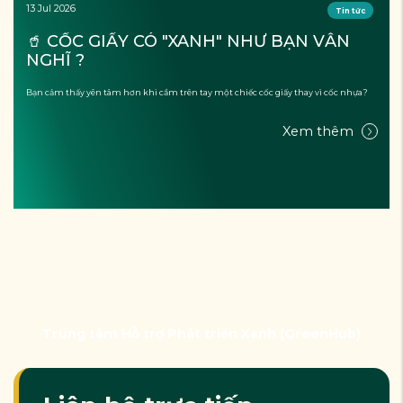
13 Jul 2026
Tin tức
🥤 CỐC GIẤY CÓ "XANH" NHƯ BẠN VẪN 
NGHĨ ?
Bạn cảm thấy yên tâm hơn khi cầm trên tay một chiếc cốc giấy thay vì cốc nhựa?
Xem thêm
Trung tâm Hỗ trợ Phát triển Xanh (GreenHub)