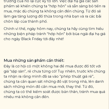
trường của nó lại cực kỳ to lớn. Việc đại hạ giá các sản
phẩm sẽ khiến chúng ta “hớp hồn” và sẵn sàng bỏ tiền ra
mua, mặc dù chúng ta không cần đến chúng. Từ đó sẽ
làm gia tăng lượng đồ thừa trong nhà bạn và ra các bãi
chôn lấp của thành phố.
Chính vì thế, ngày hôm nay, chúng ta hãy cùng tìm hiểu
những biện pháp tránh “hớp hồn” bởi bùa ngải đại hạ giá
cho ngày Black Friday tới đây nhé!
Mua những sản phẩm cần thiết:
Đây là cơ hội có một không hai để mua được đồ tốt với
giá “sập sàn”, rẻ chưa từng có! Tuy nhiên, trước khi chúng
ta nhận ra rằng mình đã sa vào “phép thuật giá rẻ”,
chúng ta cần quan sát những đồ vật trong nhà, lên danh
sách những món đồ cần mua mới, thay thế. Từ đó,
chúng ta có thể kiểm soát được bản thân, tránh mua quá
nhiều mà không cần đến.