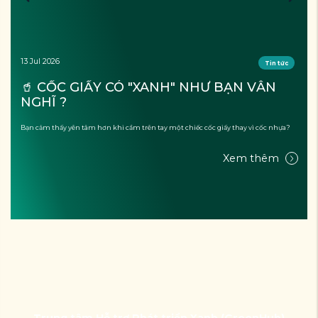
13 Jul 2026
Tin tức
🥤 CỐC GIẤY CÓ "XANH" NHƯ BẠN VẪN 
NGHĨ ?
Bạn cảm thấy yên tâm hơn khi cầm trên tay một chiếc cốc giấy thay vì cốc nhựa?
Xem thêm
Trung tâm Hỗ trợ Phát triển Xanh (GreenHub)