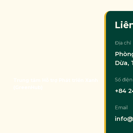
Liê
Địa chỉ
Phòng
Dừa, 
Số điện
Trung tâm Hỗ trợ Phát triển Xanh
(GreenHub)
+84 2
Email
info@