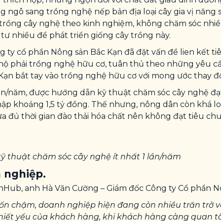
ngô sang trồng nghệ nếp bản địa loại cây gia vị năng s
n trồng cây nghệ theo kinh nghiệm, không chăm sóc nhiề
tư nhiều để phát triển giống cây trồng này.
 ty cổ phần Nông sản Bắc Kạn đã đặt vấn đề lien kết ti
hộ phải trồng nghệ hữu cơ, tuân thủ theo những yêu c
Kạn bắt tay vào trồng nghệ hữu cơ với mong ước thay đổ
lần/năm, được hướng dẫn kỹ thuật chăm sóc cây nghệ đạt
p khoảng 1,5 tỷ đồng. Thế nhưng, nông dân còn khá loa
ưa đủ thời gian đào thải hóa chất nên không đạt tiêu c
 thuật chăm sóc cây nghệ ít nhất 1 lần/năm
 nghiệp.
eenHub, anh Hà Văn Cường – Giám đốc Công ty Cổ phần Nô
n chậm, doanh nghiệp hiện đang còn nhiều trăn trở về
ầu thiết yếu của khách hàng, khi khách hàng càng qua