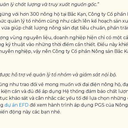
ản lý chất lượng và truy xuất nguồn gốc.”
à gừng với hơn 300 nông hộ tại Bắc Kạn, Công ty Cổ phầ
hức quản lý tổ nhóm cũng như cách lên kế hoạch sản xuấ
vừa giúp chất lượng nông sản đạt tiêu chuẩn, phần tră
 lượng vùng nguyên liệu, doanh nghiệp hiện chỉ có một c
g kỹ thuật vào những thời điểm cần thiết. Điều này khi
huyên nghiệp, vậy nên Công ty Cổ phần Nông sản Bắc K
c hỗ trợ về quản lý tổ nhóm và giám sát nội bộ.
ng như trao đổi về mong muốn với đại điện nông hộ, đạ
kiện cần và đủ để áp dụng Hệ thống đảm bảo chất lượng
 tục khảo sát và cân nhắc các yếu tố để lựa chọn nhữn
ng
dự án EFD
để xem hành trình áp dụng PGS của Nông
iến động này các bạn nhé.