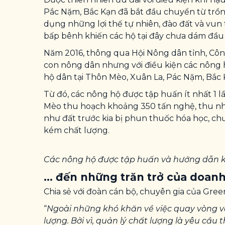
Pắc Nặm, Bắc Kạn đã bắt đầu chuyển từ trồng 
dụng những lợi thế tự nhiên, đào đất và vu
bấp bênh khiến các hộ tại đây chưa dám đầu 
Năm 2016, thông qua Hội Nông dân tỉnh, Công
con nông dân nhưng với điều kiện các nông 
hộ dân tại Thôn Mèo, Xuân La, Pác Nặm, Bắc 
Từ đó, các nông hộ được tập huấn ít nhất 1 
Mèo thu hoạch khoảng 350 tấn nghệ, thu nhậ
như đất trước kia bị phun thuốc hóa học, ch
kém chất lượng.
Các nông hộ được tập huấn và hướng dẫn kỹ
… đến những trăn trở của doanh
Chia sẻ với đoàn cán bộ, chuyên gia của Gr
“
Ngoài những khó khăn về việc quay vòng vố
lượng. Bởi vì, quản lý chất lượng là yêu c