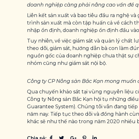
doanh nghiệp càng phải nâng cao vấn đề qu
Liên kết sản xuất và bao tiêu đầu ra nghệ v
trình sản xuất mà còn tập huấn cả về cách t
nhập ổn định, doanh nghiệp ổn định đầu vào 
Tuy nhiên, về việc giám sát và quản lý chất
theo dõi, giám sát, hướng dẫn bà con làm đún
nguồn gốc của doanh nghiệp chưa thật sự c
nhóm cũng như giám sát nội bộ.
Công ty CP Nông sản Bắc Kạn mong muốn đượ
Qua chuyến khảo sát tại vùng nguyên liệu cũ
Công ty Nông sản Bắc Kạn hội tụ những điều 
Guarantee System). Chúng tôi vẫn đang tiếp
năm nay. Tiếp tục theo dõi và đồng hành cù
khác sẽ như thế nào trong năm 2020 nhiều b
Chia sẻ: