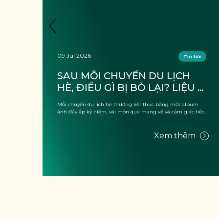
09 Jul 2026
tức
Tin tức
 
SAU MỖI CHUYẾN DU LỊCH 
HÈ, ĐIỀU GÌ BỊ BỎ LẠI? LIỆU 
G 
CÓ CHỈ LÀ “RÁC”?
, thứ
Mỗi chuyến du lịch hè thường kết thúc bằng một album
 của
ảnh đầy ắp kỷ niệm, vài món quà mang về và cảm giác tiếc
nuối vì kỳ ...
m
Xem thêm