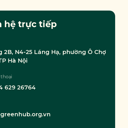
n hệ trực tiếp
 2B, N4-25 Láng Hạ, phường Ô Chợ
TP Hà Nội
 thoại
4 629 26764
greenhub.org.vn