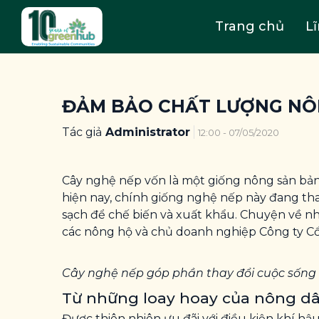
Trang chủ
L
ĐẢM BẢO CHẤT LƯỢNG NÔN
Tác giả
Administrator
12:00 - 07/05/2020
Cây nghệ nếp vốn là một giống nông sản bản
hiện nay, chính giống nghệ nếp này đang th
sạch để chế biến và xuất khẩu. Chuyện về nh
các nông hộ và chủ doanh nghiệp Công ty Cổ 
Cây nghệ nếp góp phần thay đổi cuộc sống 
Từ những loay hoay của nông dâ
Được thiên nhiên ưu đãi với điều kiện khí hậ