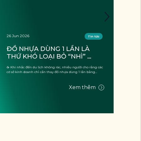
26 Jun 2026
26 J
Tin tức
ĐỒ NHỰA DÙNG 1 LẦN LÀ 
DU
THỨ KHÓ LOẠI BỎ “NHÌ” 
KH
TRONG CÁC CƠ SỞ KINH 
BƯ
☕ Khi nhắc đến du lịch không rác, nhiều người cho rằng các
❓ Đã 
DOANH. TẠI SAO?
DU
cơ sở kinh doanh chỉ cần thay đồ nhựa dùng 1 lần bằng
mẽ, 
những lựa chọn thân thiện với ...
trườ
Xem thêm