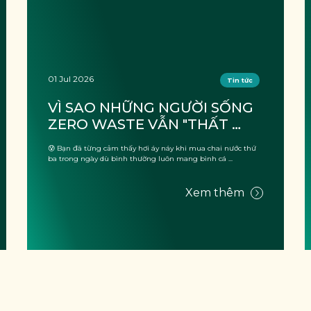
01 Jul 2026
Tin tức
VÌ SAO NHỮNG NGƯỜI SỐNG 
ZERO WASTE VẪN "THẤT 
THỦ" KHI ĐI DU LỊCH?
😰 Bạn đã từng cảm thấy hơi áy náy khi mua chai nước thứ
ba trong ngày dù bình thường luôn mang bình cá ...
Xem thêm