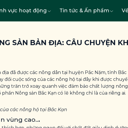
ĩnh vực hoạt động
Tin tức & Ấn phẩm
Về
G SẢN BẢN ĐỊA: CÂU CHUYỆN KH
 địa đã được các nông dân tại huyện Pắc Nặm, tỉnh Bắc 
ay đổi cuộc sống của các nông hộ tại đây khi được chu
ững trăn trở xoay quanh việc đảm bảo chất lượng nông 
phần Nông sản Bắc Kạn có lẽ không chỉ là của riêng ai.
của các nông hộ tại Bắc Kạn
n vùng cao..
.
u thích hợp, những ngọn đồi với chất đất giàu dinh dưỡng