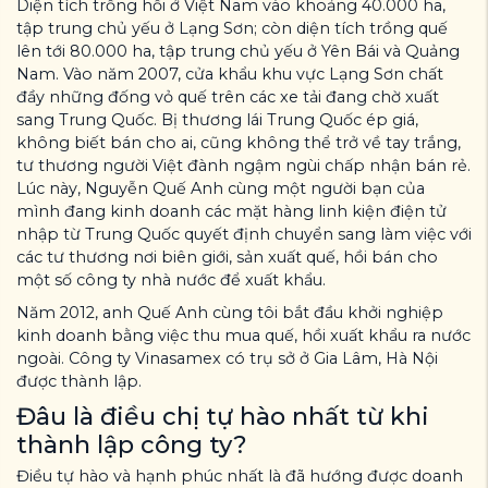
Diện tích trồng hồi ở Việt Nam vào khoảng 40.000 ha,
tập trung chủ yếu ở Lạng Sơn; còn diện tích trồng quế
lên tới 80.000 ha, tập trung chủ yếu ở Yên Bái và Quảng
Nam. Vào năm 2007, cửa khẩu khu vực Lạng Sơn chất
đầy những đống vỏ quế trên các xe tải đang chờ xuất
sang Trung Quốc. Bị thương lái Trung Quốc ép giá,
không biết bán cho ai, cũng không thể trở về tay trắng,
tư thương người Việt đành ngậm ngùi chấp nhận bán rẻ.
Lúc này, Nguyễn Quế Anh cùng một người bạn của
mình đang kinh doanh các mặt hàng linh kiện điện tử
nhập từ Trung Quốc quyết định chuyển sang làm việc với
các tư thương nơi biên giới, sản xuất quế, hồi bán cho
một số công ty nhà nước để xuất khẩu.
Năm 2012, anh Quế Anh cùng tôi bắt đầu khởi nghiệp
kinh doanh bằng việc thu mua quế, hồi xuất khẩu ra nước
ngoài. Công ty Vinasamex có trụ sở ở Gia Lâm, Hà Nội
được thành lập.
Đâu là điều chị tự hào nhất từ khi
thành lập công ty?
Điều tự hào và hạnh phúc nhất là đã hướng được doanh