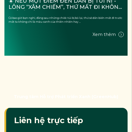
☀️ NẾU MỘT ĐIỂM ĐẾN DẦN BỊ TÚI NI - 
LÔNG “XÂM CHIẾM”, THỨ MẤT ĐI KHÔNG 
CHỈ LÀ CẢNH QUAN?
Có bao giờ bạn nghĩ, đằng sau những chiếc túi bị bỏ lại, thứ sẽ dần biến mất đi trước
mắt ta không chỉ là màu xanh của thiên nhiên hay ...
Xem thêm
Trung tâm Hỗ trợ Phát triển Xanh (GreenHub)
Liên hệ trực tiếp