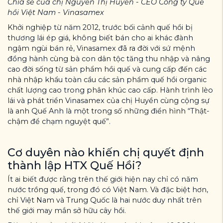
Chia sẻ của chị Nguyễn Thị Huyền - CEO Công ty Quế
hồi Việt Nam - Vinasamex
Khởi nghiệp từ năm 2012, trước bối cảnh quế hồi bị
thương lái ép giá, không biết bán cho ai khác đành
ngậm ngùi bán rẻ, Vinasamex đã ra đời với sứ mệnh
đồng hành cùng bà con dân tộc tăng thu nhập và nâng
cao đời sống từ sản phẩm hồi quế và cung cấp đến các
nhà nhập khẩu toàn cầu các sản phẩm quế hồi organic
chất lượng cao trong phân khúc cao cấp. Hành trình lèo
lái và phát triển Vinasamex của chị Huyền cùng cộng sự
là anh Quế Anh là một trong số những điển hình “Thật-
chậm để chạm nguyệt quế”.
Cơ duyên nào khiến chị quyết định
thành lập HTX Quế Hồi?
Ít ai biết được rằng trên thế giới hiện nay chỉ có năm
nước trồng quế, trong đó có Việt Nam. Và đặc biệt hơn,
chỉ Việt Nam và Trung Quốc là hai nước duy nhất trên
thế giới may mắn sở hữu cây hồi.