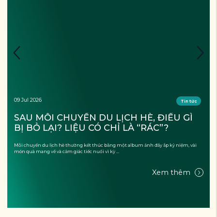
09 Jul 2026
Tin tức
SAU MỖI CHUYẾN DU LỊCH HÈ, ĐIỀU GÌ 
BỊ BỎ LẠI? LIỆU CÓ CHỈ LÀ “RÁC”?
Mỗi chuyến du lịch hè thường kết thúc bằng một album ảnh đầy ắp kỷ niệm, vài
món quà mang về và cảm giác tiếc nuối vì kỳ ...
Xem thêm