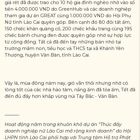
giá rét đã được trao cho 10 hộ gia đình nghèo nhờ vào số
tiền 4.000.000 VND do GreenHub và các doanh nghiệp
tham gia dự án GREAT cùng 1.000.000 VND do Hội Phụ
Nữ tỉnh Lào Cai quyên góp. Bên cạnh đó 80 đôi tất ấm,
150 chiếc khăn quàng cổ, 200 chiếc khẩu trang cùng 195
chiếc bánh chưng đen được quyên góp nhờ sự hợp lực
từ cộng đồng. Tất cả đã đến tay những bản nhỏ tại
trường mầm non, tiểu học và THCS tại xã Khánh Yên
Thượng, huyện Văn Bàn, tỉnh Lào Cai.
Vậy là, mùa đông năm nay, gió vẫn thổi nhưng nhờ có
lòng tốt của các nhà hảo tâm, nắng ấm đã tỏa ấm, Tết đã
đến đủ đầy hơn khắp vùng núi Tây Bắc - Văn Bàn.
———-
Hoạt động nằm trong khuôn khổ dự án “Thúc đẩy
doanh nghiệp nữ Lào Cai mở rộng kinh doanh” do Hội
LHPN tỉnh Lào Cai phối hợp với Trung tâm Hỗ trợ Phát