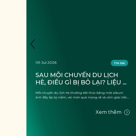
09 Jul 2026
tức
Tin tức
 
SAU MỖI CHUYẾN DU LỊCH 
HÈ, ĐIỀU GÌ BỊ BỎ LẠI? LIỆU 
G 
CÓ CHỈ LÀ “RÁC”?
, thứ
Mỗi chuyến du lịch hè thường kết thúc bằng một album
 của
ảnh đầy ắp kỷ niệm, vài món quà mang về và cảm giác tiếc
nuối vì kỳ ...
m
Xem thêm