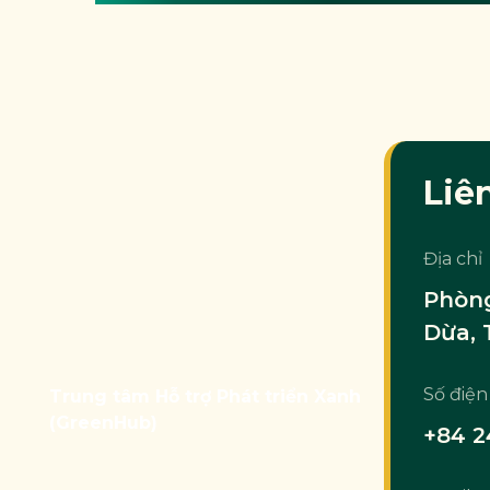
Liê
Địa chỉ
Phòng
Dừa, 
Số điện
Trung tâm Hỗ trợ Phát triển Xanh
(GreenHub)
+84 2