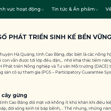
ĩnh vực hoạt động
Tin tức & Ấn phẩm
Về
Ố PHÁT TRIỂN SINH KẾ BỀN VỮNG
huyện Hà Quảng, tỉnh Cao Bằng, đặc biệt là các nông h
ẻ con vẫn được tới lớp đều đặn,... nhờ khai thác tiềm n
H Phát triển Nông nghiệp và Tư vấn Môi trường (DACE)
 sản có sự tham gia (PGS – Participatory Guarantee Sy
ờ cây gừng
tỉnh Cao Bằng đối mặt với không ít khó khăn khi điều k
p, đời sống kinh tế bấp bênh,… Thế nhưng, những năm t