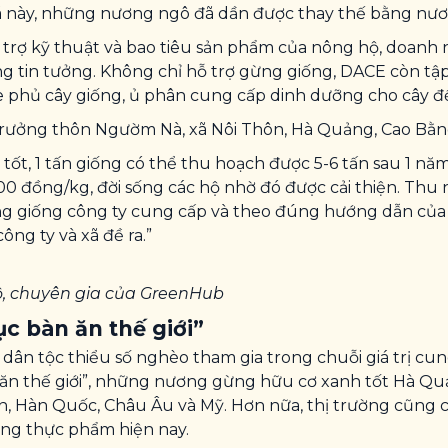
 đá này, những nương ngô đã dần được thay thế bằng nư
hỗ trợ kỹ thuật và bao tiêu sản phẩm của nông hộ, doa
g tin tưởng. Không chỉ hỗ trợ gừng giống, DACE còn t
e phủ cây giống, ủ phân cung cấp dinh dưỡng cho cây đế
- trưởng thôn Ngườm Nà, xã Nôi Thôn, Hà Quảng, Cao Bằng
ốt, 1 tấn giống có thể thu hoạch được 5-6 tấn sau 1 nă
00 đồng/kg, đời sống các hộ nhờ đó được cải thiện. Th
ng giống công ty cung cấp và theo đúng hướng dẫn của 
ng ty và xã đề ra.”
bộ, chuyên gia của GreenHub
c bàn ăn thế giới”
dân tộc thiểu số nghèo tham gia trong chuỗi giá trị cu
ăn thế giới”, những nương gừng hữu cơ xanh tốt Hà Qu
ản, Hàn Quốc, Châu Âu và Mỹ. Hơn nữa, thị trường cũng
ng thực phẩm hiện nay.