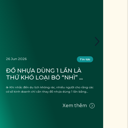
26 Jun 2026
26 J
Tin tức
ĐỒ NHỰA DÙNG 1 LẦN LÀ 
DU
THỨ KHÓ LOẠI BỎ “NHÌ” 
KH
TRONG CÁC CƠ SỞ KINH 
BƯ
☕ Khi nhắc đến du lịch không rác, nhiều người cho rằng các
❓ Đã 
DOANH. TẠI SAO?
DU
cơ sở kinh doanh chỉ cần thay đồ nhựa dùng 1 lần bằng
mẽ, 
những lựa chọn thân thiện với ...
trườ
Xem thêm