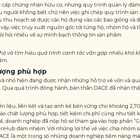
cấp chứng nhận hữu cơ, nhưng quy trình quản lý đảm
 người không biết chữ nên việc ghi chép quy trình sản 
au thu hoạch sẽ được các hộ đựng vào các bao giống và
vậy, việc truy xuất nguồn gốc tới từng hộ, nhóm hộ và 
i hỏi nhiều về sự mình bạch thông tin sản phẩm.
 hộ và tìm hiểu quá trình canh tác vẫn gặp nhiều khó 
ẩm.
lượng phù hợp
và nhỏ hiện đang được nhận những hỗ trợ về vốn và qu
. Qua quá trình đồng hành, bản thân DACE đã nhận thấ
liệu, liên kết và tạo sinh kế bền vững cho khoảng 2,7
 chất lượng phù hợp, tiết kiệm chi phí cũng như tiết k
thế, doanh nghiệp đã nộp hồ sơ tham gia vào hợp phần “
enHub đảm nhiệm. Với những lợi thế về việc chia nhóm 
DACE là một trong số những doanh nghiệp tiềm năng mà