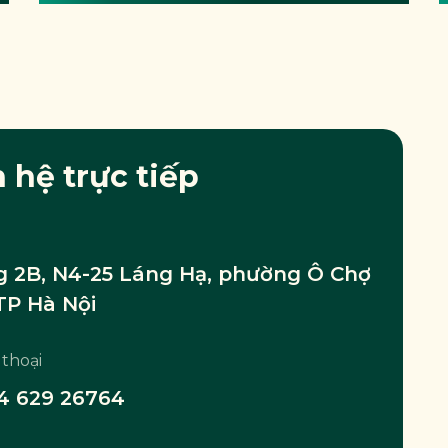
n hệ trực tiếp
 2B, N4-25 Láng Hạ, phường Ô Chợ
TP Hà Nội
 thoại
4 629 26764