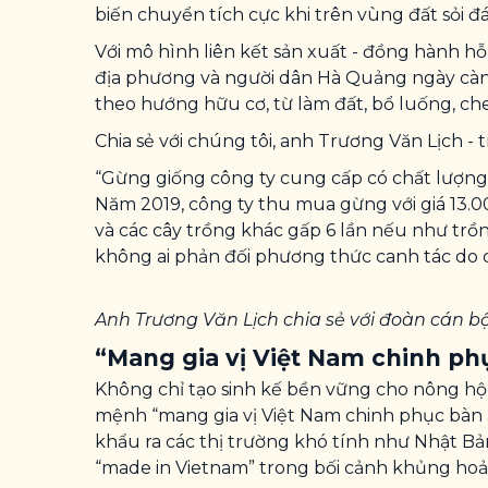
biến chuyển tích cực khi trên vùng đất sỏi
Với mô hình liên kết sản xuất - đồng hành 
địa phương và người dân Hà Quảng ngày càn
theo hướng hữu cơ, từ làm đất, bổ luống, ch
Chia sẻ với chúng tôi, anh Trương Văn Lịch 
“Gừng giống công ty cung cấp có chất lượng t
Năm 2019, công ty thu mua gừng với giá 13.0
và các cây trồng khác gấp 6 lần nếu như trồ
không ai phản đối phương thức canh tác do cô
Anh Trương Văn Lịch chia sẻ với đoàn cán 
“Mang gia vị Việt Nam chinh phụ
Không chỉ tạo sinh kế bền vững cho nông hộ 
mệnh “mang gia vị Việt Nam chinh phục bàn 
khẩu ra các thị trường khó tính như Nhật B
“made in Vietnam” trong bối cảnh khủng hoả