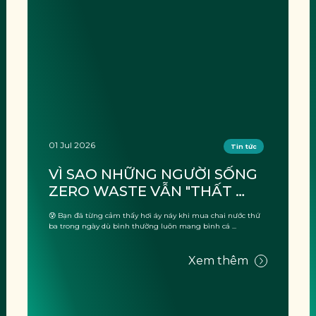
01 Jul 2026
Tin tức
VÌ SAO NHỮNG NGƯỜI SỐNG 
ZERO WASTE VẪN "THẤT 
THỦ" KHI ĐI DU LỊCH?
😰 Bạn đã từng cảm thấy hơi áy náy khi mua chai nước thứ
ba trong ngày dù bình thường luôn mang bình cá ...
Xem thêm