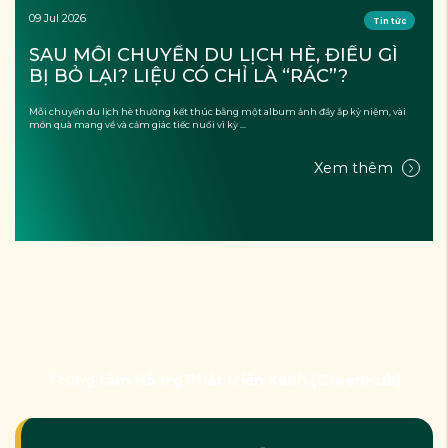
09 Jul 2026
Tin tức
SAU MỖI CHUYẾN DU LỊCH HÈ, ĐIỀU GÌ 
BỊ BỎ LẠI? LIỆU CÓ CHỈ LÀ “RÁC”?
Mỗi chuyến du lịch hè thường kết thúc bằng một album ảnh đầy ắp kỷ niệm, vài
món quà mang về và cảm giác tiếc nuối vì kỳ ...
Xem thêm
Trung tâm Hỗ trợ Phát triển Xanh (GreenHub)