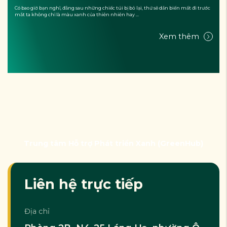
CHỈ LÀ CẢNH QUAN?
Có bao giờ bạn nghĩ, đằng sau những chiếc túi bị bỏ lại, thứ sẽ dần biến mất đi trước
mắt ta không chỉ là màu xanh của thiên nhiên hay ...
Xem thêm
Trung tâm Hỗ trợ Phát triển Xanh (GreenHub)
Liên hệ trực tiếp
Địa chỉ