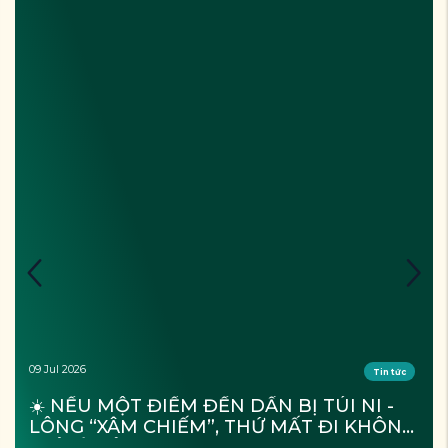
09 Jul 2026
Tin tức
☀️ NẾU MỘT ĐIỂM ĐẾN DẦN BỊ TÚI NI - 
LÔNG “XÂM CHIẾM”, THỨ MẤT ĐI KHÔNG 