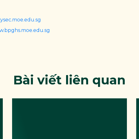
ysec.moe.edu.sg
.bpghs.moe.edu.sg
Bài viết liên quan