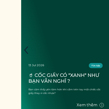
13 Jul 2026
tức
Tin tức
🥤 CỐC GIẤY CÓ "XANH" NHƯ 
BẠN VẪN NGHĨ ?
hủ
Bạn cảm thấy yên tâm hơn khi cầm trên tay một chiếc cốc
t 
giấy thay vì cốc nhựa?
m
Xem thêm