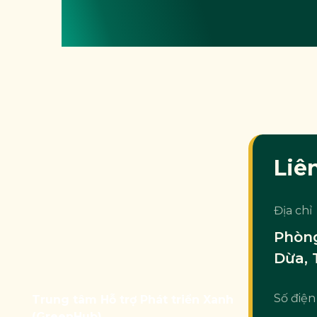
Liê
Địa chỉ
Phòng
Dừa, 
Số điện
Trung tâm Hỗ trợ Phát triển Xanh
(GreenHub)