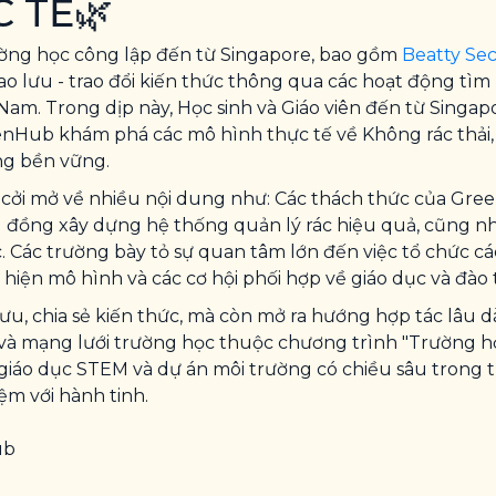
 TẾ🌿
ường học công lập đến từ Singapore, bao gồm
Beatty Se
ao lưu - trao đổi kiến thức thông qua các hoạt động tìm
ệt Nam. Trong dịp này, Học sinh và Giáo viên đến từ Singa
enHub khám phá các mô hình thực tế về Không rác thải, 
ống bền vững.
ổi cởi mở về nhiều nội dung như: Các thách thức của G
ng đồng xây dựng hệ thống quản lý rác hiệu quả, cũng 
c. Các trường bày tỏ sự quan tâm lớn đến việc tổ chức cá
 hiện mô hình và các cơ hội phối hợp về giáo dục và đào 
 lưu, chia sẻ kiến thức, mà còn mở ra hướng hợp tác lâu 
e và mạng lưới trường học thuộc chương trình "Trường 
iáo dục STEM và dự án môi trường có chiều sâu trong tư
ệm với hành tinh.
ub