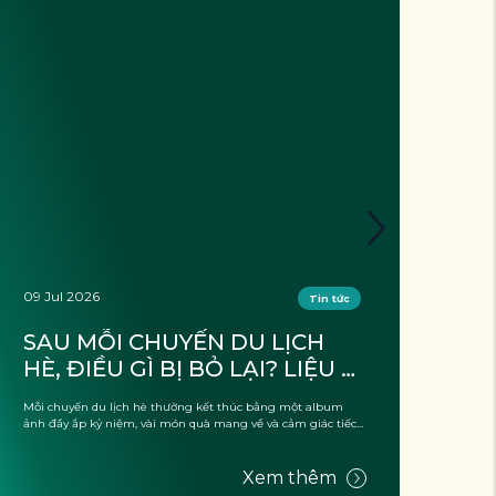
09 Jul 2026
01 J
Tin tức
SAU MỖI CHUYẾN DU LỊCH 
VÌ
HÈ, ĐIỀU GÌ BỊ BỎ LẠI? LIỆU 
ZE
CÓ CHỈ LÀ “RÁC”?
TH
Mỗi chuyến du lịch hè thường kết thúc bằng một album
😰 Bạ
ảnh đầy ắp kỷ niệm, vài món quà mang về và cảm giác tiếc
ba tr
nuối vì kỳ ...
Xem thêm