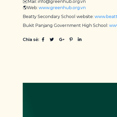
✉️Mail: info@greenhub.org.vn
🌎Web:
www.greenhub.org.vn
Beatty Secondary School website:
www.beatt
Bukit Panjang Government High School:
www
Chia sẻ: