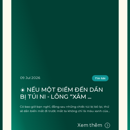
09 Jul 2026
Tin tức
☀️ NẾU MỘT ĐIỂM ĐẾN DẦN 
BỊ TÚI NI - LÔNG “XÂM 
CHIẾM”, THỨ MẤT ĐI KHÔNG 
Có bao giờ bạn nghĩ, đằng sau những chiếc túi bị bỏ lại, thứ
CHỈ LÀ CẢNH QUAN?
sẽ dần biến mất đi trước mắt ta không chỉ là màu xanh của
thiên nhiên hay ...
Xem thêm