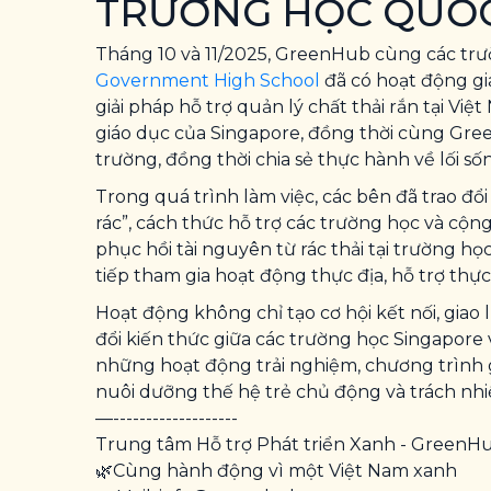
TRƯỜNG HỌC QUỐC
Tháng 10 và 11/2025, GreenHub cùng các tr
Government High School
đã có hoạt động gi
giải pháp hỗ trợ quản lý chất thải rắn tại Vi
giáo dục của Singapore, đồng thời cùng Gre
trường, đồng thời chia sẻ thực hành về lối s
Trong quá trình làm việc, các bên đã trao đ
rác”, cách thức hỗ trợ các trường học và cộ
phục hồi tài nguyên từ rác thải tại trường họ
tiếp tham gia hoạt động thực địa, hỗ trợ thực
Hoạt động không chỉ tạo cơ hội kết nối, giao
đổi kiến thức giữa các trường học Singapor
những hoạt động trải nghiệm, chương trình g
nuôi dưỡng thế hệ trẻ chủ động và trách nhi
—-------------------
Trung tâm Hỗ trợ Phát triển Xanh - GreenH
🌿Cùng hành động vì một Việt Nam xanh